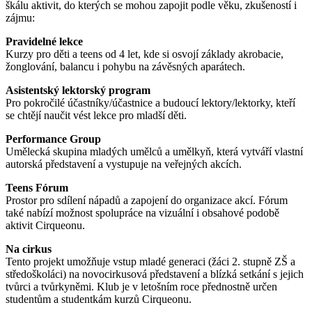
škálu aktivit, do kterých se mohou zapojit podle věku, zkušeností i
zájmu:
Pravidelné lekce
Kurzy pro děti a teens od 4 let, kde si osvojí základy akrobacie,
žonglování, balancu i pohybu na závěsných aparátech.
Asistentský lektorský program
Pro pokročilé účastníky/účastnice a budoucí lektory/lektorky, kteří
se chtějí naučit vést lekce pro mladší děti.
Performance Group
Umělecká skupina mladých umělců a umělkyň, která vytváří vlastní
autorská představení a vystupuje na veřejných akcích.
Teens Fórum
Prostor pro sdílení nápadů a zapojení do organizace akcí. Fórum
také nabízí možnost spolupráce na vizuální i obsahové podobě
aktivit Cirqueonu.
Na cirkus
Tento projekt umožňuje vstup mladé generaci (žáci 2. stupně ZŠ a
středoškoláci) na novocirkusová představení a blízká setkání s jejich
tvůrci a tvůrkyněmi. Klub je v letošním roce přednostně určen
studentům a studentkám kurzů Cirqueonu.