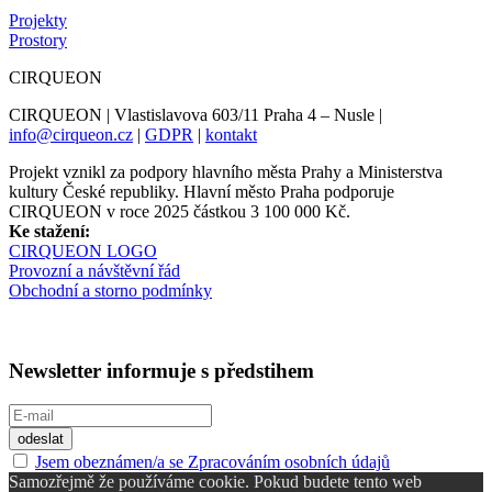
Projekty
Prostory
CIRQUEON
CIRQUEON | Vlastislavova 603/11 Praha 4 – Nusle |
info@cirqueon.cz
|
GDPR
|
kontakt
Projekt vznikl za podpory hlavního města Prahy a Ministerstva
kultury České republiky. Hlavní město Praha podporuje
CIRQUEON v roce 2025 částkou 3 100 000 Kč.
Ke stažení:
CIRQUEON LOGO
Provozní a návštěvní řád
Obchodní a storno podmínky
Newsletter informuje s předstihem
Jsem obeznámen/a se Zpracováním osobních údajů
Samozřejmě že používáme cookie. Pokud budete tento web