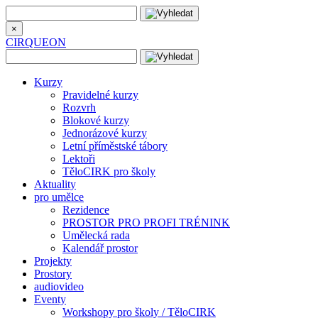
×
CIRQUEON
Kurzy
Pravidelné kurzy
Rozvrh
Blokové kurzy
Jednorázové kurzy
Letní příměstské tábory
Lektoři
TěloCIRK pro školy
Aktuality
pro umělce
Rezidence
PROSTOR PRO PROFI TRÉNINK
Umělecká rada
Kalendář prostor
Projekty
Prostory
audiovideo
Eventy
Workshopy pro školy / TěloCIRK