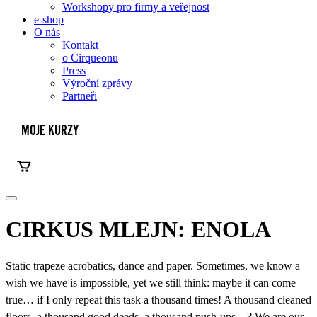
Workshopy pro firmy a veřejnost
e-shop
O nás
Kontakt
o Cirqueonu
Press
Výroční zprávy
Partneři
CIRKUS MLEJN: ENOLA
Static trapeze acrobatics, dance and paper. Sometimes, we know a
wish we have is impossible, yet we still think: maybe it can come
true… if I only repeat this task a thousand times! A thousand cleaned
floors, a thousand good deeds, a thousand push-ups…? We are our