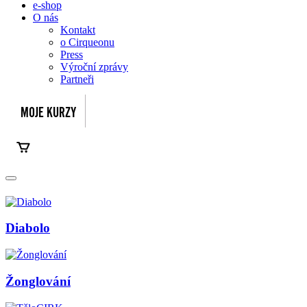
e-shop
O nás
Kontakt
o Cirqueonu
Press
Výroční zprávy
Partneři
Diabolo
Žonglování