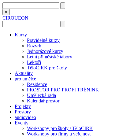
×
CIRQUEON
Kurzy
Pravidelné kurzy
Rozvrh
Jednorázové kurzy
Letní příměstské tábory
Lektoři
TěloCIRK pro školy
Aktuality
pro umělce
Rezidence
PROSTOR PRO PROFI TRÉNINK
Umělecká rada
Kalendář prostor
Projekty
Prostory
audiovideo
Eventy
Workshopy pro školy / TěloCIRK
Workshopy pro firmy a veřejnost