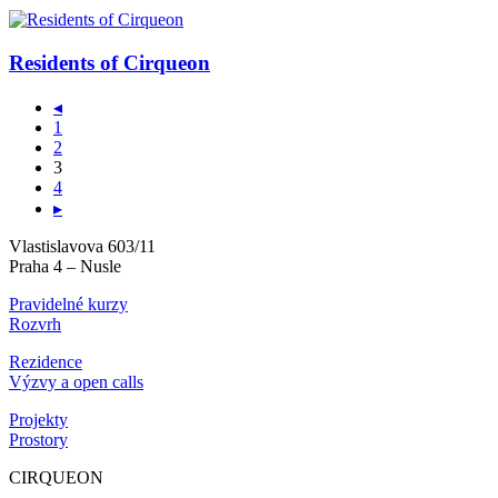
Residents of Cirqueon
◂
1
2
3
4
▸
Vlastislavova 603/11
Praha 4 – Nusle
Pravidelné kurzy
Rozvrh
Rezidence
Výzvy a open calls
Projekty
Prostory
CIRQUEON