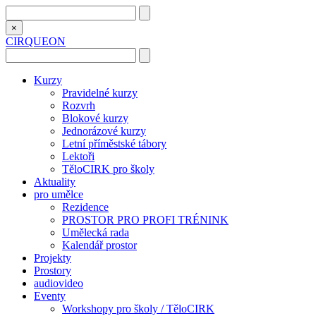
×
CIRQUEON
Kurzy
Pravidelné kurzy
Rozvrh
Blokové kurzy
Jednorázové kurzy
Letní příměstské tábory
Lektoři
TěloCIRK pro školy
Aktuality
pro umělce
Rezidence
PROSTOR PRO PROFI TRÉNINK
Umělecká rada
Kalendář prostor
Projekty
Prostory
audiovideo
Eventy
Workshopy pro školy / TěloCIRK