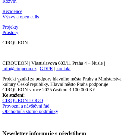
Rozvrh
Rezidence
Výzvy a open calls
Projekty
Prostory
CIRQUEON
CIRQUEON | Vlastislavova 603/11 Praha 4 – Nusle |
info@cirqueon.cz
|
GDPR
|
kontakt
Projekt vznikl za podpory hlavního města Prahy a Ministerstva
kultury České republiky. Hlavní město Praha podporuje
CIRQUEON v roce 2025 částkou 3 100 000 Kč.
Ke stažení:
CIRQUEON LOGO
Provozní a návštěvní řád
Obchodní a storno podmínky
Newsletter informuje s předstihem