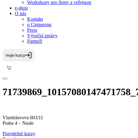
Workshopy pro firmy a veřejnost
e-shop
O nás
Kontakt
o Cirqueonu
Press
Výroční zprávy
Partneři
71739869_10157080147471758_
Vlastislavova 603/11
Praha 4 – Nusle
Pravidelné kurzy