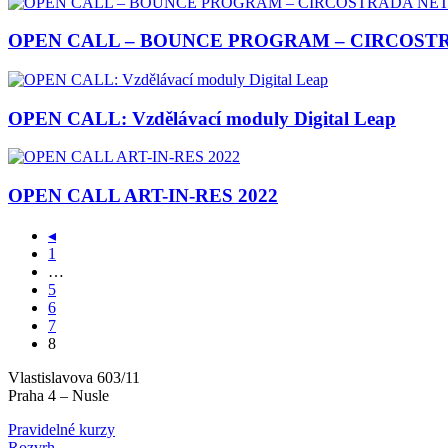
OPEN CALL – BOUNCE PROGRAM – CIRCOS
OPEN CALL: Vzdělávací moduly Digital Leap
OPEN CALL ART-IN-RES 2022
◂
1
…
5
6
7
8
Vlastislavova 603/11
Praha 4 – Nusle
Pravidelné kurzy
Rozvrh