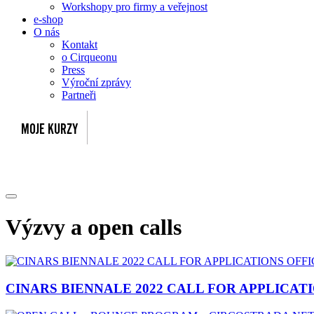
Workshopy pro firmy a veřejnost
e-shop
O nás
Kontakt
o Cirqueonu
Press
Výroční zprávy
Partneři
Výzvy a open calls
CINARS BIENNALE 2022 CALL FOR APPLICA