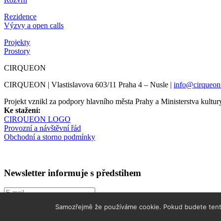
Rezidence
Výzvy a open calls
Projekty
Prostory
CIRQUEON
CIRQUEON | Vlastislavova 603/11 Praha 4 – Nusle |
info@cirqueon
Projekt vznikl za podpory hlavního města Prahy a Ministerstva kul
Ke stažení:
CIRQUEON LOGO
Provozní a návštěvní řád
Obchodní a storno podmínky
Newsletter informuje s předstihem
Samozřejmě že používáme cookie. Pokud budete tento
Jsem obeznámen/a se Zpracováním osobních údajů