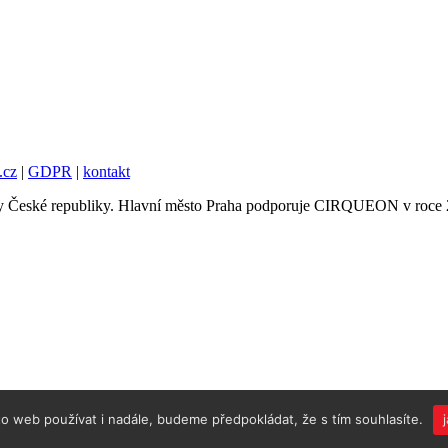
.cz
|
GDPR
|
kontakt
tury České republiky. Hlavní město Praha podporuje CIRQUEON v roce
 web používat i nadále, budeme předpokládat, že s tím souhlasíte.