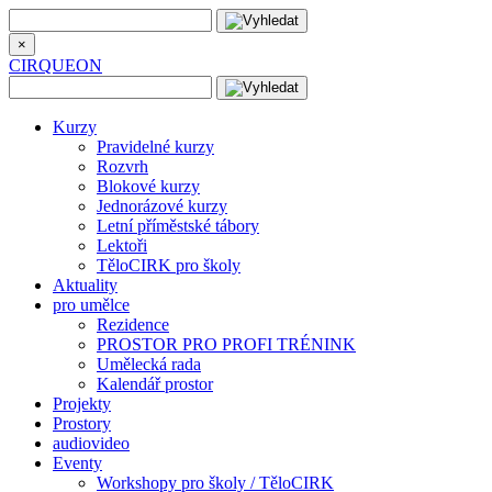
×
CIRQUEON
Kurzy
Pravidelné kurzy
Rozvrh
Blokové kurzy
Jednorázové kurzy
Letní příměstské tábory
Lektoři
TěloCIRK pro školy
Aktuality
pro umělce
Rezidence
PROSTOR PRO PROFI TRÉNINK
Umělecká rada
Kalendář prostor
Projekty
Prostory
audiovideo
Eventy
Workshopy pro školy / TěloCIRK