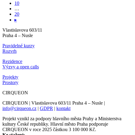
10
…
20
▸
Vlastislavova 603/11
Praha 4 – Nusle
Pravidelné kurzy
Rozvrh
Rezidence
Výzvy a open calls
Projekty
Prostory
CIRQUEON
CIRQUEON | Vlastislavova 603/11 Praha 4 – Nusle |
info@cirqueon.cz
|
GDPR
|
kontakt
Projekt vznikl za podpory hlavního města Prahy a Ministerstva
kultury České republiky. Hlavní město Praha podporuje
CIRQUEON v roce 2025 částkou 3 100 000 Kč.
Ke stažení: