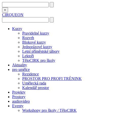
×
CIRQUEON
Kurzy
Pravidelné kurzy
Rozvrh
Blokové kurzy
Jednorázové kurzy
Letní příměstské tábory
Lektoři
TěloCIRK pro školy
Aktuality
pro umělce
Rezidence
PROSTOR PRO PROFI TRÉNINK
Umělecká rada
Kalendář prostor
Projekty
Prostory
audiovideo
Eventy
Workshopy pro školy / TěloCIRK