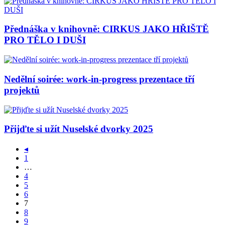
Přednáška v knihovně: CIRKUS JAKO HŘIŠTĚ
PRO TĚLO I DUŠI
Nedělní soirée: work-in-progress prezentace tří
projektů
Přijďte si užít Nuselské dvorky 2025
◂
1
…
4
5
6
7
8
9