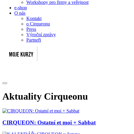
Workshopy pro firmy a veřejnost
e-shop
O nás
Kontakt
o Cirqueonu
Press
Výroční zprávy
Partneři
Aktuality Cirqueonu
CIRQUEON: Ostatní et moi + Sabbat