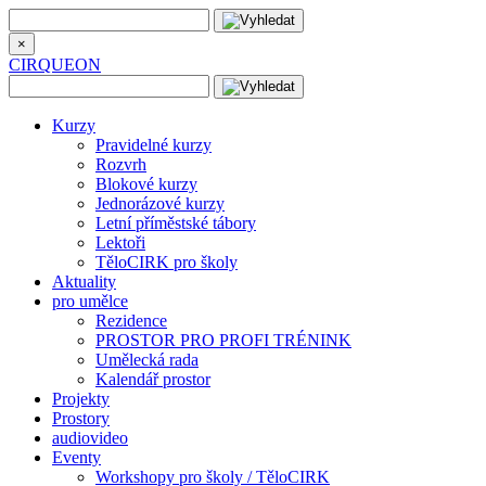
×
CIRQUEON
Kurzy
Pravidelné kurzy
Rozvrh
Blokové kurzy
Jednorázové kurzy
Letní příměstské tábory
Lektoři
TěloCIRK pro školy
Aktuality
pro umělce
Rezidence
PROSTOR PRO PROFI TRÉNINK
Umělecká rada
Kalendář prostor
Projekty
Prostory
audiovideo
Eventy
Workshopy pro školy / TěloCIRK