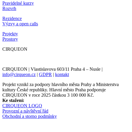
Pravidelné kurzy
Rozvrh
Rezidence
Výzvy a open calls
Projekty
Prostory
CIRQUEON
CIRQUEON | Vlastislavova 603/11 Praha 4 – Nusle |
info@cirqueon.cz
|
GDPR
|
kontakt
Projekt vznikl za podpory hlavního města Prahy a Ministerstva
kultury České republiky. Hlavní město Praha podporuje
CIRQUEON v roce 2025 částkou 3 100 000 Kč.
Ke stažení:
CIRQUEON LOGO
Provozní a návštěvní řád
Obchodní a storno podmínky