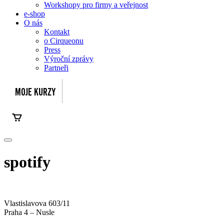
Workshopy pro firmy a veřejnost
e-shop
O nás
Kontakt
o Cirqueonu
Press
Výroční zprávy
Partneři
spotify
Vlastislavova 603/11
Praha 4 – Nusle