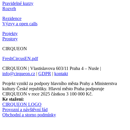
Pravidelné kurzy
Rozvrh
Rezidence
Výzvy a open calls
Projekty
Prostory
CIRQUEON
FreshCircusEN.pdf
CIRQUEON | Vlastislavova 603/11 Praha 4 – Nusle |
info@cirqueon.cz
|
GDPR
|
kontakt
Projekt vznikl za podpory hlavního města Prahy a Ministerstva
kultury České republiky. Hlavní město Praha podporuje
CIRQUEON v roce 2025 částkou 3 100 000 Kč.
Ke stažení:
CIRQUEON LOGO
Provozní a návštěvní řád
Obchodní a storno podmínky