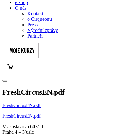
e-shop
O nás
Kontakt
o Cirqueonu
Press
Výroční zprávy
Partneři
FreshCircusEN.pdf
FreshCircusEN.pdf
FreshCircusEN.pdf
Vlastislavova 603/11
Praha 4 – Nusle