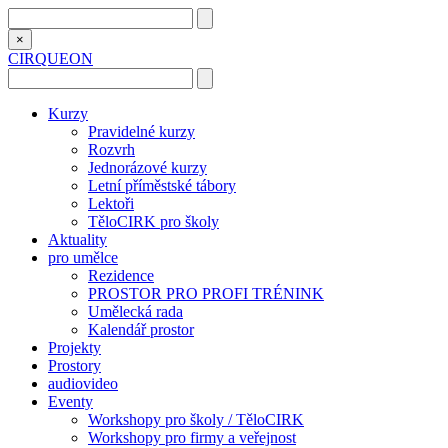
×
CIRQUEON
Kurzy
Pravidelné kurzy
Rozvrh
Jednorázové kurzy
Letní příměstské tábory
Lektoři
TěloCIRK pro školy
Aktuality
pro umělce
Rezidence
PROSTOR PRO PROFI TRÉNINK
Umělecká rada
Kalendář prostor
Projekty
Prostory
audiovideo
Eventy
Workshopy pro školy / TěloCIRK
Workshopy pro firmy a veřejnost