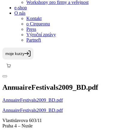
Workshopy pro firmy a veřejnost
e-shop
O nás
Kontakt
o Cirqueonu
Press
Výroční zprávy
Partneři
AnnuaireFestivals2009_BD.pdf
AnnuaireFestivals2009_BD.pdf
AnnuaireFestivals2009_BD.pdf
Vlastislavova 603/11
Praha 4 – Nusle