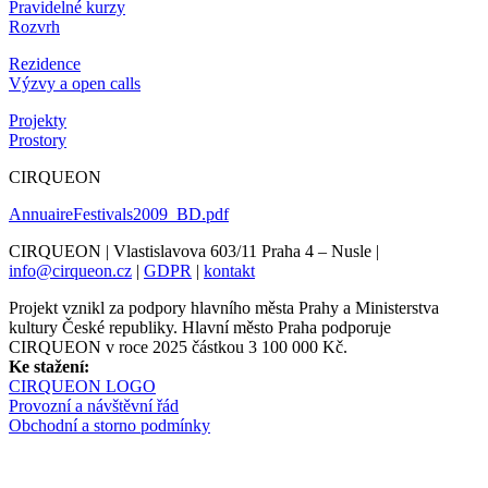
Pravidelné kurzy
Rozvrh
Rezidence
Výzvy a open calls
Projekty
Prostory
CIRQUEON
AnnuaireFestivals2009_BD.pdf
CIRQUEON | Vlastislavova 603/11 Praha 4 – Nusle |
info@cirqueon.cz
|
GDPR
|
kontakt
Projekt vznikl za podpory hlavního města Prahy a Ministerstva
kultury České republiky. Hlavní město Praha podporuje
CIRQUEON v roce 2025 částkou 3 100 000 Kč.
Ke stažení:
CIRQUEON LOGO
Provozní a návštěvní řád
Obchodní a storno podmínky