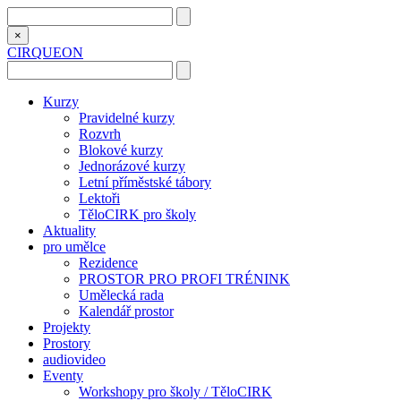
×
CIRQUEON
Kurzy
Pravidelné kurzy
Rozvrh
Blokové kurzy
Jednorázové kurzy
Letní příměstské tábory
Lektoři
TěloCIRK pro školy
Aktuality
pro umělce
Rezidence
PROSTOR PRO PROFI TRÉNINK
Umělecká rada
Kalendář prostor
Projekty
Prostory
audiovideo
Eventy
Workshopy pro školy / TěloCIRK