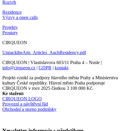
Rozvrh
Rezidence
Výzvy a open calls
Projekty
Prostory
CIRQUEON
UnpacktheArts_Articles_AuchResidency.pdf
CIRQUEON | Vlastislavova 603/11 Praha 4 – Nusle |
info@cirqueon.cz
|
GDPR
|
kontakt
Projekt vznikl za podpory hlavního města Prahy a Ministerstva
kultury České republiky. Hlavní město Praha podporuje
CIRQUEON v roce 2025 částkou 3 100 000 Kč.
Ke stažení:
CIRQUEON LOGO
Provozní a návštěvní řád
Obchodní a storno podmínky
Newsletter informuje s předstihem