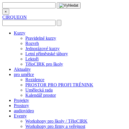
×
CIRQUEON
Kurzy
Pravidelné kurzy
Rozvrh
Jednorázové kurzy
Letní příměstské tábory
Lektoři
TěloCIRK pro školy
Aktuality
pro umělce
Rezidence
PROSTOR PRO PROFI TRÉNINK
Umělecká rada
Kalendář prostor
Projekty
Prostory
audiovideo
Eventy
Workshopy pro školy / TěloCIRK
Workshopy pro firmy a veřejnost