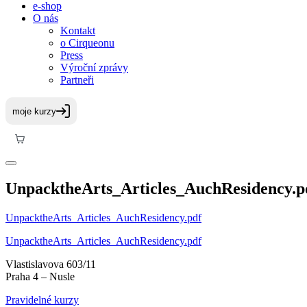
e-shop
O nás
Kontakt
o Cirqueonu
Press
Výroční zprávy
Partneři
UnpacktheArts_Articles_AuchResidency.p
UnpacktheArts_Articles_AuchResidency.pdf
UnpacktheArts_Articles_AuchResidency.pdf
Vlastislavova 603/11
Praha 4 – Nusle
Pravidelné kurzy