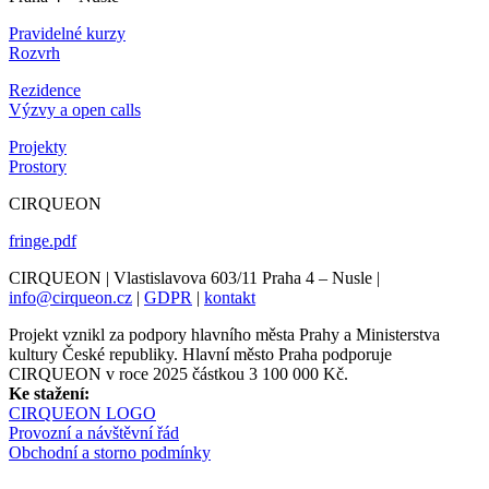
Pravidelné kurzy
Rozvrh
Rezidence
Výzvy a open calls
Projekty
Prostory
CIRQUEON
fringe.pdf
CIRQUEON | Vlastislavova 603/11 Praha 4 – Nusle |
info@cirqueon.cz
|
GDPR
|
kontakt
Projekt vznikl za podpory hlavního města Prahy a Ministerstva
kultury České republiky. Hlavní město Praha podporuje
CIRQUEON v roce 2025 částkou 3 100 000 Kč.
Ke stažení:
CIRQUEON LOGO
Provozní a návštěvní řád
Obchodní a storno podmínky