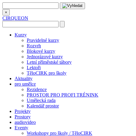
×
CIRQUEON
Kurzy
Pravidelné kurzy
Rozvrh
Blokové kurzy
Jednorázové kurzy
Letní příměstské tábory
Lektoři
TěloCIRK pro školy
Aktuality
pro umělce
Rezidence
PROSTOR PRO PROFI TRÉNINK
Umělecká rada
Kalendář prostor
Projekty
Prostory
audiovideo
Eventy
Workshopy pro školy / TěloCIRK