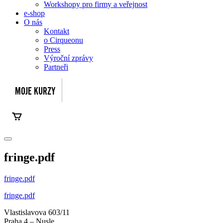
Workshopy pro firmy a veřejnost
e-shop
O nás
Kontakt
o Cirqueonu
Press
Výroční zprávy
Partneři
fringe.pdf
fringe.pdf
fringe.pdf
Vlastislavova 603/11
Praha 4 – Nusle