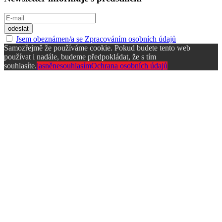
Jsem obeznámen/a se Zpracováním osobních údajů
Samozřejmě že používáme cookie. Pokud budete tento web
používat i nadále, budeme předpokládat, že s tím
souhlasíte.
jasně
nesouhlasím
Ochrana osobních údajů