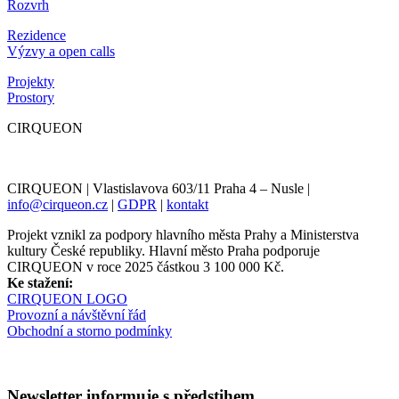
Rozvrh
Rezidence
Výzvy a open calls
Projekty
Prostory
CIRQUEON
CIRQUEON | Vlastislavova 603/11 Praha 4 – Nusle |
info@cirqueon.cz
|
GDPR
|
kontakt
Projekt vznikl za podpory hlavního města Prahy a Ministerstva
kultury České republiky. Hlavní město Praha podporuje
CIRQUEON v roce 2025 částkou 3 100 000 Kč.
Ke stažení:
CIRQUEON LOGO
Provozní a návštěvní řád
Obchodní a storno podmínky
Newsletter informuje s předstihem