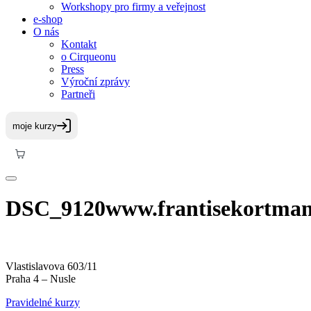
Workshopy pro firmy a veřejnost
e-shop
O nás
Kontakt
o Cirqueonu
Press
Výroční zprávy
Partneři
DSC_9120www.frantisekortma
Vlastislavova 603/11
Praha 4 – Nusle
Pravidelné kurzy