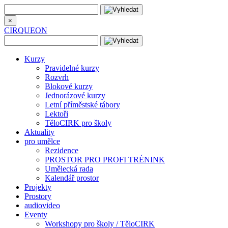
×
CIRQUEON
Kurzy
Pravidelné kurzy
Rozvrh
Blokové kurzy
Jednorázové kurzy
Letní příměstské tábory
Lektoři
TěloCIRK pro školy
Aktuality
pro umělce
Rezidence
PROSTOR PRO PROFI TRÉNINK
Umělecká rada
Kalendář prostor
Projekty
Prostory
audiovideo
Eventy
Workshopy pro školy / TěloCIRK