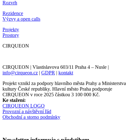
Rozvrh
Rezidence
Výzvy a open calls
Projekty
Prostory
CIRQUEON
CIRQUEON | Vlastislavova 603/11 Praha 4 – Nusle |
info@cirqueon.cz
|
GDPR
|
kontakt
Projekt vznikl za podpory hlavního města Prahy a Ministerstva
kultury České republiky. Hlavní město Praha podporuje
CIRQUEON v roce 2025 částkou 3 100 000 Kč.
Ke stažení:
CIRQUEON LOGO
Provozní a návštěvní řád
Obchodní a storno podmínky
Newsletter informuje s předstihem