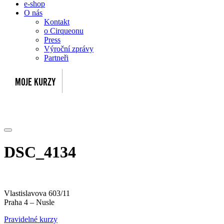
e-shop
O nás
Kontakt
o Cirqueonu
Press
Výroční zprávy
Partneři
DSC_4134
Vlastislavova 603/11
Praha 4 – Nusle
Pravidelné kurzy