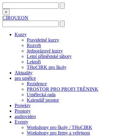
×
CIRQUEON
Kurzy
Pravidelné kurzy
Rozvrh
Jednorázové kurzy
Letní příměstské tábory
Lektoři
TěloCIRK pro školy
Aktuality
pro umělce
Rezidence
PROSTOR PRO PROFI TRÉNINK
Umělecká rada
Kalendář prostor
Projekty
Prostory
audiovideo
Eventy
Workshopy pro školy / TěloCIRK
Workshopy pro firmy a veřejnost