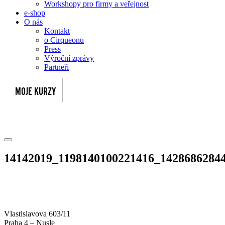
Workshopy pro firmy a veřejnost
e-shop
O nás
Kontakt
o Cirqueonu
Press
Výroční zprávy
Partneři
14142019_1198140100221416_1428686284
Vlastislavova 603/11
Praha 4 – Nusle