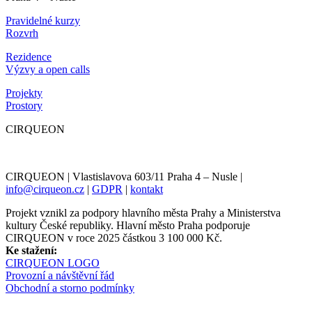
Pravidelné kurzy
Rozvrh
Rezidence
Výzvy a open calls
Projekty
Prostory
CIRQUEON
CIRQUEON | Vlastislavova 603/11 Praha 4 – Nusle |
info@cirqueon.cz
|
GDPR
|
kontakt
Projekt vznikl za podpory hlavního města Prahy a Ministerstva
kultury České republiky. Hlavní město Praha podporuje
CIRQUEON v roce 2025 částkou 3 100 000 Kč.
Ke stažení:
CIRQUEON LOGO
Provozní a návštěvní řád
Obchodní a storno podmínky