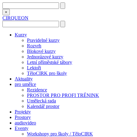
×
CIRQUEON
Kurzy
Pravidelné kurzy
Rozvrh
Blokové kurzy
Jednorázové kurzy
Letní příměstské tábory
Lektoři
TěloCIRK pro školy
Aktuality
pro umělce
Rezidence
PROSTOR PRO PROFI TRÉNINK
Umělecká rada
Kalendář prostor
Projekty
Prostory
audiovideo
Eventy
Workshopy pro školy / TěloCIRK