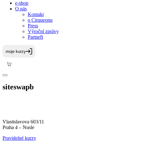
e-shop
O nás
Kontakt
o Cirqueonu
Press
Výroční zprávy
Partneři
siteswapb
Vlastislavova 603/11
Praha 4 – Nusle
Pravidelné kurzy