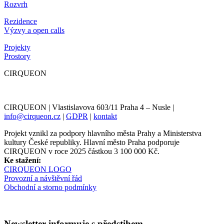
Rozvrh
Rezidence
Výzvy a open calls
Projekty
Prostory
CIRQUEON
CIRQUEON | Vlastislavova 603/11 Praha 4 – Nusle |
info@cirqueon.cz
|
GDPR
|
kontakt
Projekt vznikl za podpory hlavního města Prahy a Ministerstva
kultury České republiky. Hlavní město Praha podporuje
CIRQUEON v roce 2025 částkou 3 100 000 Kč.
Ke stažení:
CIRQUEON LOGO
Provozní a návštěvní řád
Obchodní a storno podmínky
Newsletter informuje s předstihem