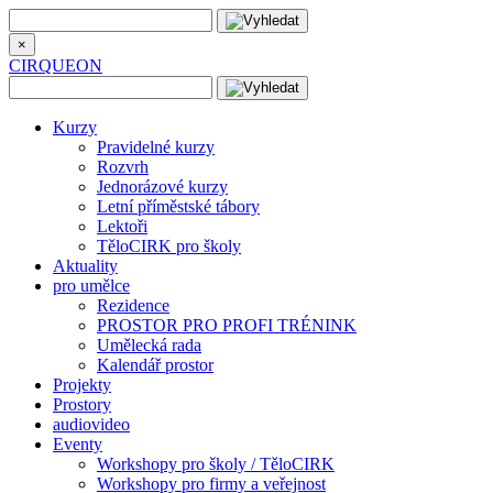
×
CIRQUEON
Kurzy
Pravidelné kurzy
Rozvrh
Jednorázové kurzy
Letní příměstské tábory
Lektoři
TěloCIRK pro školy
Aktuality
pro umělce
Rezidence
PROSTOR PRO PROFI TRÉNINK
Umělecká rada
Kalendář prostor
Projekty
Prostory
audiovideo
Eventy
Workshopy pro školy / TěloCIRK
Workshopy pro firmy a veřejnost