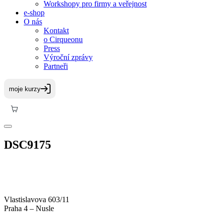
Workshopy pro firmy a veřejnost
e-shop
O nás
Kontakt
o Cirqueonu
Press
Výroční zprávy
Partneři
DSC9175
Vlastislavova 603/11
Praha 4 – Nusle