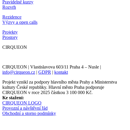
Pravidelné kurzy
Rozvrh
Rezidence
Výzvy a open calls
Projekty
Prostory
CIRQUEON
CIRQUEON | Vlastislavova 603/11 Praha 4 – Nusle |
info@cirqueon.cz
|
GDPR
|
kontakt
Projekt vznikl za podpory hlavního města Prahy a Ministerstva
kultury České republiky. Hlavní město Praha podporuje
CIRQUEON v roce 2025 částkou 3 100 000 Kč.
Ke stažení:
CIRQUEON LOGO
Provozní a návštěvní řád
Obchodní a storno podmínky