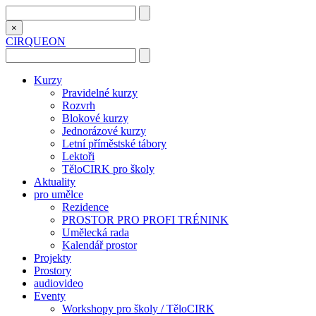
×
CIRQUEON
Kurzy
Pravidelné kurzy
Rozvrh
Blokové kurzy
Jednorázové kurzy
Letní příměstské tábory
Lektoři
TěloCIRK pro školy
Aktuality
pro umělce
Rezidence
PROSTOR PRO PROFI TRÉNINK
Umělecká rada
Kalendář prostor
Projekty
Prostory
audiovideo
Eventy
Workshopy pro školy / TěloCIRK