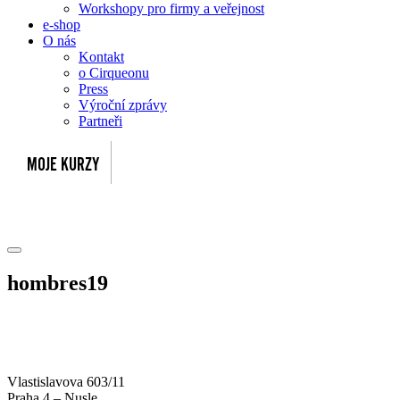
Workshopy pro firmy a veřejnost
e-shop
O nás
Kontakt
o Cirqueonu
Press
Výroční zprávy
Partneři
hombres19
Vlastislavova 603/11
Praha 4 – Nusle