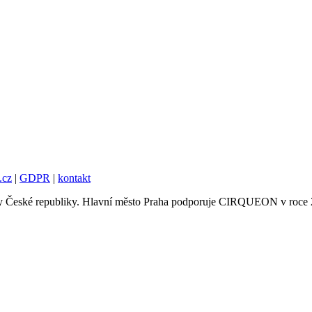
.cz
|
GDPR
|
kontakt
tury České republiky. Hlavní město Praha podporuje CIRQUEON v roce