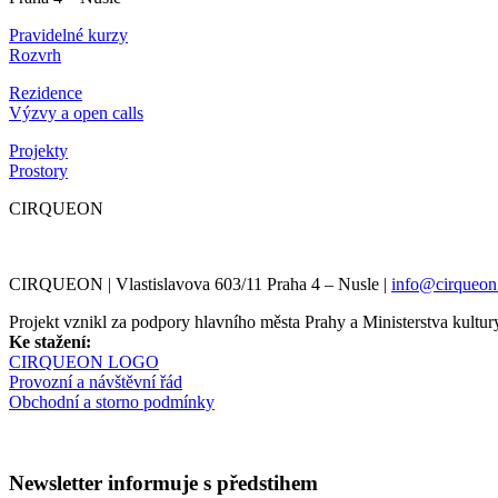
Pravidelné kurzy
Rozvrh
Rezidence
Výzvy a open calls
Projekty
Prostory
CIRQUEON
CIRQUEON | Vlastislavova 603/11 Praha 4 – Nusle |
info@cirqueon
Projekt vznikl za podpory hlavního města Prahy a Ministerstva kul
Ke stažení:
CIRQUEON LOGO
Provozní a návštěvní řád
Obchodní a storno podmínky
Newsletter informuje s předstihem