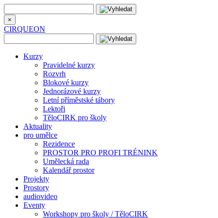
×
CIRQUEON
Kurzy
Pravidelné kurzy
Rozvrh
Blokové kurzy
Jednorázové kurzy
Letní příměstské tábory
Lektoři
TěloCIRK pro školy
Aktuality
pro umělce
Rezidence
PROSTOR PRO PROFI TRÉNINK
Umělecká rada
Kalendář prostor
Projekty
Prostory
audiovideo
Eventy
Workshopy pro školy / TěloCIRK