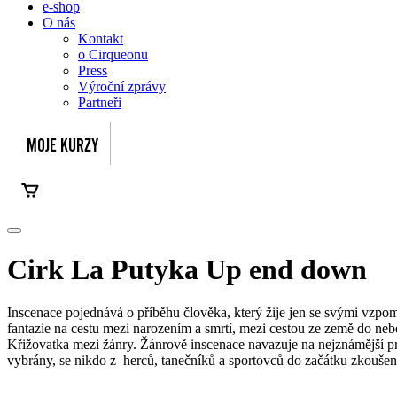
e-shop
O nás
Kontakt
o Cirqueonu
Press
Výroční zprávy
Partneři
Cirk La Putyka
Up end down
Inscenace pojednává o příběhu člověka, který žije jen se svými vzpo
fantazie na cestu mezi narozením a smrtí, mezi cestou ze země do ne
Křižovatka mezi žánry. Žánrově inscenace navazuje na nejznámější proj
vybrány, se nikdo z herců, tanečníků a sportovců do začátku zkoušení