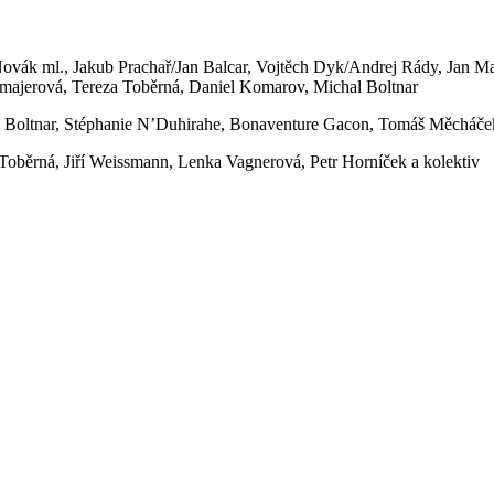
v Novák ml., Jakub Prachař/Jan Balcar, Vojtěch Dyk/Andrej Rády, Jan
majerová, Tereza Toběrná, Daniel Komarov, Michal Boltnar
 Boltnar, Stéphanie N’Duhirahe, Bonaventure Gacon, Tomáš Měcháče
oběrná, Jiří Weissmann, Lenka Vagnerová, Petr Horníček a kolektiv