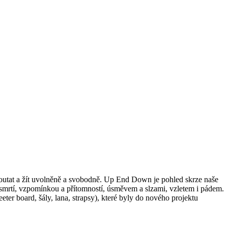
poutat a žít uvolněně a svobodně. Up End Down je pohled skrze naše
 smrtí, vzpomínkou a přítomností, úsměvem a slzami, vzletem i pádem.
ter board, šály, lana, strapsy), které byly do nového projektu