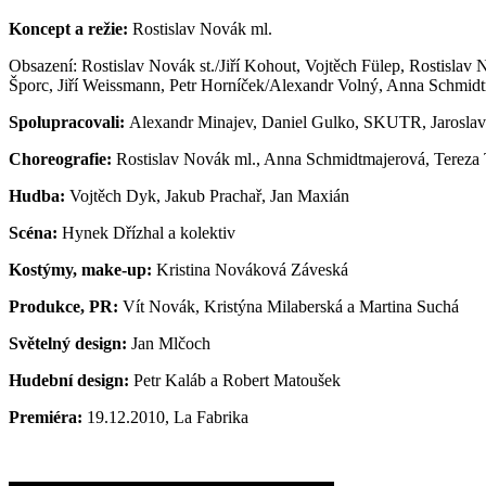
Koncept a režie:
Rostislav Novák ml.
Obsazení: Rostislav Novák st./Jiří Kohout, Vojtěch Fülep, Rostisla
Šporc, Jiří Weissmann, Petr Horníček/Alexandr Volný, Anna Schmidt
Spolupracovali:
Alexandr Minajev, Daniel Gulko, SKUTR, Jaroslav
Choreografie:
Rostislav Novák ml., Anna Schmidtmajerová, Tereza T
Hudba:
Vojtěch Dyk, Jakub Prachař, Jan Maxián
Scéna:
Hynek Dřízhal a kolektiv
Kostýmy, make-up:
Kristina Nováková Záveská
Produkce, PR:
Vít Novák, Kristýna Milaberská a Martina Suchá
Světelný design:
Jan Mlčoch
Hudební design:
Petr Kaláb a Robert Matoušek
Premiéra:
19.12.2010, La Fabrika