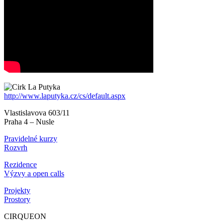
http://www.laputyka.cz/cs/default.aspx
Vlastislavova 603/11
Praha 4 – Nusle
Pravidelné kurzy
Rozvrh
Rezidence
Výzvy a open calls
Projekty
Prostory
CIRQUEON