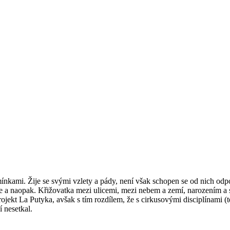
mínkami. Žije se svými vzlety a pády, není však schopen se od nich od
be a naopak. Křižovatka mezi ulicemi, mezi nebem a zemí, narozením a
ekt La Putyka, avšak s tím rozdílem, že s cirkusovými disciplínami (tee
 nesetkal.