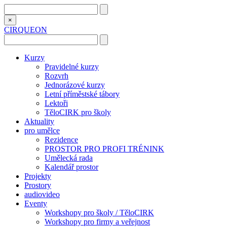
×
CIRQUEON
Kurzy
Pravidelné kurzy
Rozvrh
Jednorázové kurzy
Letní příměstské tábory
Lektoři
TěloCIRK pro školy
Aktuality
pro umělce
Rezidence
PROSTOR PRO PROFI TRÉNINK
Umělecká rada
Kalendář prostor
Projekty
Prostory
audiovideo
Eventy
Workshopy pro školy / TěloCIRK
Workshopy pro firmy a veřejnost