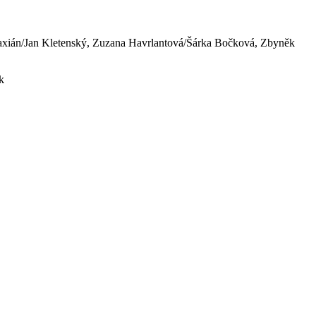
 Maxián/Jan Kletenský, Zuzana Havrlantová/Šárka Bočková, Zbyněk
k