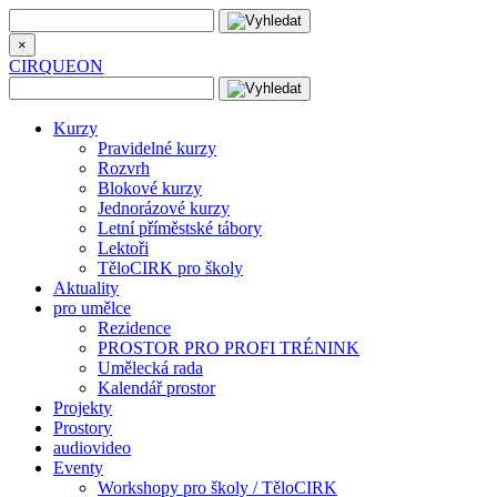
×
CIRQUEON
Kurzy
Pravidelné kurzy
Rozvrh
Blokové kurzy
Jednorázové kurzy
Letní příměstské tábory
Lektoři
TěloCIRK pro školy
Aktuality
pro umělce
Rezidence
PROSTOR PRO PROFI TRÉNINK
Umělecká rada
Kalendář prostor
Projekty
Prostory
audiovideo
Eventy
Workshopy pro školy / TěloCIRK