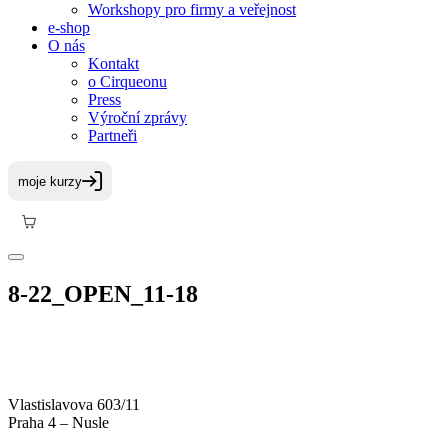
Workshopy pro firmy a veřejnost
e-shop
O nás
Kontakt
o Cirqueonu
Press
Výroční zprávy
Partneři
8-22_OPEN_11-18
Vlastislavova 603/11
Praha 4 – Nusle