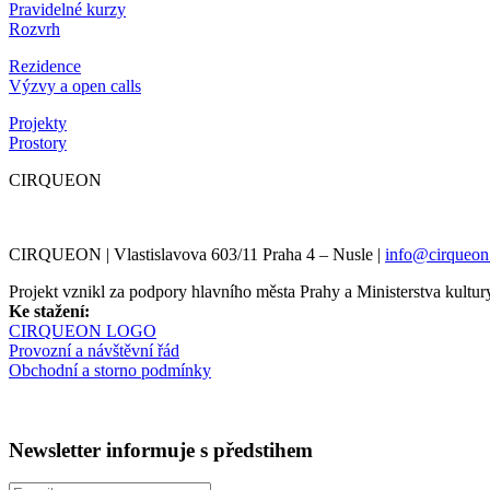
Pravidelné kurzy
Rozvrh
Rezidence
Výzvy a open calls
Projekty
Prostory
CIRQUEON
CIRQUEON | Vlastislavova 603/11 Praha 4 – Nusle |
info@cirqueon
Projekt vznikl za podpory hlavního města Prahy a Ministerstva kul
Ke stažení:
CIRQUEON LOGO
Provozní a návštěvní řád
Obchodní a storno podmínky
Newsletter informuje s předstihem