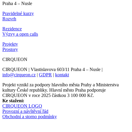
Praha 4 – Nusle
Pravidelné kurzy
Rozvrh
Rezidence
Výzvy a open calls
Projekty
Prostory
CIRQUEON
CIRQUEON | Vlastislavova 603/11 Praha 4 – Nusle |
info@cirqueon.cz
|
GDPR
|
kontakt
Projekt vznikl za podpory hlavního města Prahy a Ministerstva
kultury České republiky. Hlavní město Praha podporuje
CIRQUEON v roce 2025 částkou 3 100 000 Kč.
Ke stažení:
CIRQUEON LOGO
Provozní a návštěvní řád
Obchodní a storno podmínky