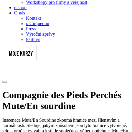
Workshopy pro firmy a veřejnost
e-shop
O nás
Kontakt
o Cirqueonu
Press
Výroční zprávy
Partneři
Compagnie des Pieds Perchés
Mute/En sourdine
Inscenace Mute/En Sourdine zkoumá hranice mezi šílenstvím a
normálností. Sleduje, jakým způsobem jsou tyto hranice vytvořené,
kdo a proč je vytváří a jestli je společnost vůbec potřebuje. Mute/En