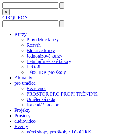
×
CIRQUEON
Kurzy
Pravidelné kurzy
Rozvrh
Blokové kurzy
Jednorázové kurzy
Letní příměstské tábory
Lektoři
TěloCIRK pro školy
Aktuality
pro umělce
Rezidence
PROSTOR PRO PROFI TRÉNINK
Umělecká rada
Kalendář prostor
Projekty
Prostory
audiovideo
Eventy
Workshopy pro školy / TěloCIRK