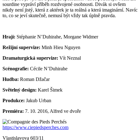
sourdine vypráví příběh rozdvojené osobnosti. Divák si ovšem
nikdy není jistý, která z aktérek je ta reálná a která imaginární. Navíc
to, co se jeví skutečně, nemusí být vždy tak úplně pravda.
Hrají:
Stéphanie N’Duhirahe, Morgane Widmer
Režijní supervize:
Minh Hieu Nguyen
Dramaturgická supervize:
Vít Neznal
Scénografie:
Cécile N’Duhirahe
Hudba:
Roman Džačar
Světelný design:
Karel Šimek
Produkce:
Jakub Urban
Premiéra:
7. 10. 2016, Alfred ve dvoře
https://www.ciepiedsperches.com
Vlastislavova 603/11