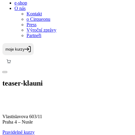
e-shop
O nás
Kontakt
o Cirqueonu
Press
Výroční zprávy
Partneři
teaser-klauni
Vlastislavova 603/11
Praha 4 – Nusle
Pravidelné kurzy