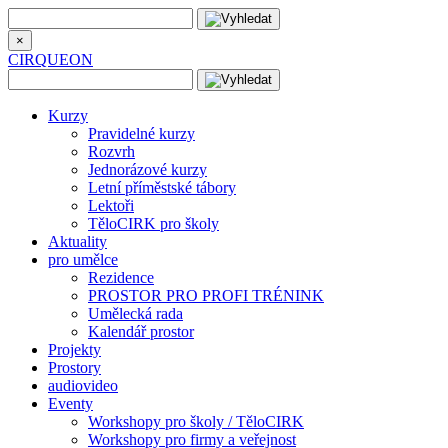
×
CIRQUEON
Kurzy
Pravidelné kurzy
Rozvrh
Jednorázové kurzy
Letní příměstské tábory
Lektoři
TěloCIRK pro školy
Aktuality
pro umělce
Rezidence
PROSTOR PRO PROFI TRÉNINK
Umělecká rada
Kalendář prostor
Projekty
Prostory
audiovideo
Eventy
Workshopy pro školy / TěloCIRK
Workshopy pro firmy a veřejnost