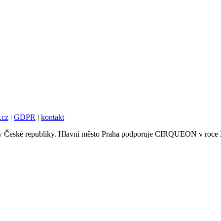
.cz
|
GDPR
|
kontakt
tury České republiky. Hlavní město Praha podporuje CIRQUEON v roce