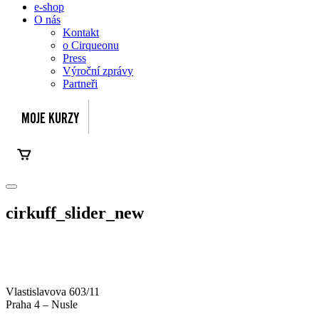
e-shop
O nás
Kontakt
o Cirqueonu
Press
Výroční zprávy
Partneři
cirkuff_slider_new
Vlastislavova 603/11
Praha 4 – Nusle