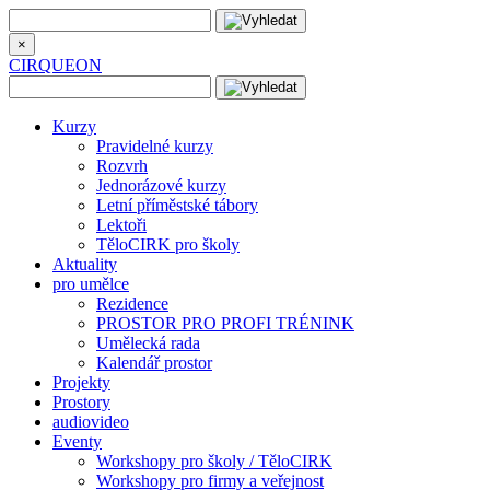
×
CIRQUEON
Kurzy
Pravidelné kurzy
Rozvrh
Jednorázové kurzy
Letní příměstské tábory
Lektoři
TěloCIRK pro školy
Aktuality
pro umělce
Rezidence
PROSTOR PRO PROFI TRÉNINK
Umělecká rada
Kalendář prostor
Projekty
Prostory
audiovideo
Eventy
Workshopy pro školy / TěloCIRK
Workshopy pro firmy a veřejnost