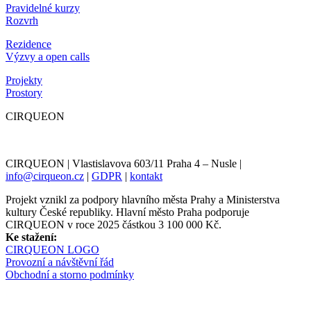
Pravidelné kurzy
Rozvrh
Rezidence
Výzvy a open calls
Projekty
Prostory
CIRQUEON
CIRQUEON | Vlastislavova 603/11 Praha 4 – Nusle |
info@cirqueon.cz
|
GDPR
|
kontakt
Projekt vznikl za podpory hlavního města Prahy a Ministerstva
kultury České republiky. Hlavní město Praha podporuje
CIRQUEON v roce 2025 částkou 3 100 000 Kč.
Ke stažení:
CIRQUEON LOGO
Provozní a návštěvní řád
Obchodní a storno podmínky