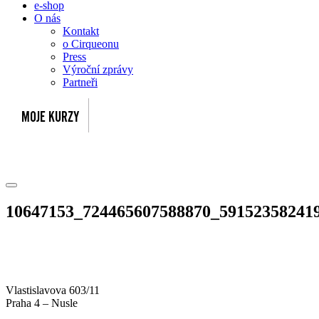
e-shop
O nás
Kontakt
o Cirqueonu
Press
Výroční zprávy
Partneři
10647153_724465607588870_59152358241
Vlastislavova 603/11
Praha 4 – Nusle