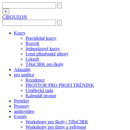
×
CIRQUEON
Kurzy
Pravidelné kurzy
Rozvrh
Jednorázové kurzy
Letní příměstské tábory
Lektoři
TěloCIRK pro školy
Aktuality
pro umělce
Rezidence
PROSTOR PRO PROFI TRÉNINK
Umělecká rada
Kalendář prostor
Projekty
Prostory
audiovideo
Eventy
Workshopy pro školy / TěloCIRK
Workshopy pro firmy a veřejnost