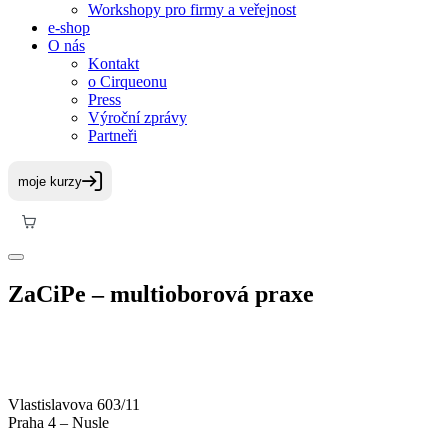
Workshopy pro firmy a veřejnost
e-shop
O nás
Kontakt
o Cirqueonu
Press
Výroční zprávy
Partneři
ZaCiPe – multioborová praxe
Vlastislavova 603/11
Praha 4 – Nusle