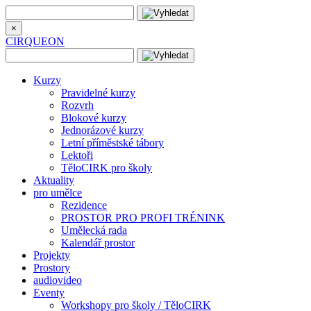
×
CIRQUEON
Kurzy
Pravidelné kurzy
Rozvrh
Blokové kurzy
Jednorázové kurzy
Letní příměstské tábory
Lektoři
TěloCIRK pro školy
Aktuality
pro umělce
Rezidence
PROSTOR PRO PROFI TRÉNINK
Umělecká rada
Kalendář prostor
Projekty
Prostory
audiovideo
Eventy
Workshopy pro školy / TěloCIRK