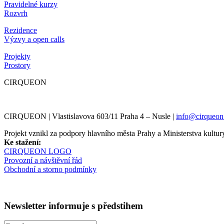
Pravidelné kurzy
Rozvrh
Rezidence
Výzvy a open calls
Projekty
Prostory
CIRQUEON
CIRQUEON | Vlastislavova 603/11 Praha 4 – Nusle |
info@cirqueon
Projekt vznikl za podpory hlavního města Prahy a Ministerstva kul
Ke stažení:
CIRQUEON LOGO
Provozní a návštěvní řád
Obchodní a storno podmínky
Newsletter informuje s předstihem