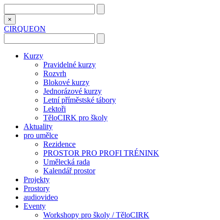
×
CIRQUEON
Kurzy
Pravidelné kurzy
Rozvrh
Blokové kurzy
Jednorázové kurzy
Letní příměstské tábory
Lektoři
TěloCIRK pro školy
Aktuality
pro umělce
Rezidence
PROSTOR PRO PROFI TRÉNINK
Umělecká rada
Kalendář prostor
Projekty
Prostory
audiovideo
Eventy
Workshopy pro školy / TěloCIRK