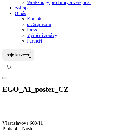
Workshopy pro firmy a veřejnost
e-shop
O nás
Kontakt
o Cirqueonu
Press
Výroční zprávy
Partneři
EGO_A1_poster_CZ
Vlastislavova 603/11
Praha 4 – Nusle