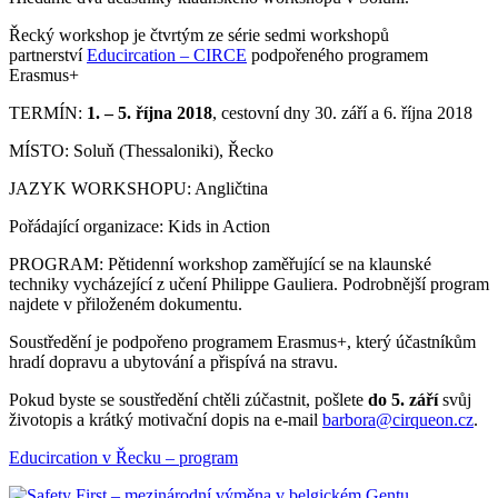
Řecký workshop je čtvrtým ze série sedmi workshopů
partnerství
Educircation – CIRCE
podpořeného programem
Erasmus+
TERMÍN:
1. – 5. října 2018
, cestovní dny 30. září a 6. října 2018
MÍSTO: Soluň (Thessaloniki), Řecko
JAZYK WORKSHOPU: Angličtina
Pořádající organizace: Kids in Action
PROGRAM: Pětidenní workshop zaměřující se na klaunské
techniky vycházející z učení Philippe Gauliera. Podrobnější program
najdete v přiloženém dokumentu.
Soustředění je podpořeno programem Erasmus+, který účastníkům
hradí dopravu a ubytování a přispívá na stravu.
Pokud byste se soustředění chtěli zúčastnit, pošlete
do 5. září
svůj
životopis a krátký motivační dopis na e-mail
barbora@cirqueon.cz
.
Educircation v Řecku – program