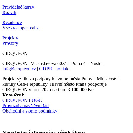
Pravidelné kurzy
Rozvrh
Rezidence
Výzvy a open calls
Projekty
Prostory
CIRQUEON
CIRQUEON | Vlastislavova 603/11 Praha 4 – Nusle |
info@cirqueon.cz
|
GDPR
|
kontakt
Projekt vznikl za podpory hlavního města Prahy a Ministerstva
kultury České republiky. Hlavní město Praha podporuje
CIRQUEON v roce 2025 částkou 3 100 000 Kč.
Ke stažení:
CIRQUEON LOGO
Provozní a návštěvní řád
Obchodní a storno podmínky
Newsletter informuje s předstihem