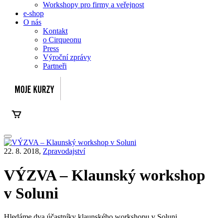
Workshopy pro firmy a veřejnost
e-shop
O nás
Kontakt
o Cirqueonu
Press
Výroční zprávy
Partneři
22. 8. 2018,
Zpravodajství
VÝZVA – Klaunský workshop
v Soluni
Hledáme dva účastníky klaunského workshopu v Soluni.