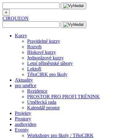
×
CIRQUEON
Kurzy
Pravidelné kurzy
Rozvrh
Blokové kurzy
Jednorázové kurzy
Letní příměstské tábory
Lektoři
TěloCIRK pro školy
Aktuality
pro umělce
Rezidence
PROSTOR PRO PROFI TRÉNINK
Umělecká rada
Kalendář prostor
Projekty
Prostory
audiovideo
Eventy
Workshopy pro školy / TěloCIRK