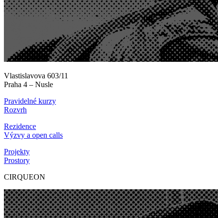
Vlastislavova 603/11
Praha 4 – Nusle
Pravidelné kurzy
Rozvrh
Rezidence
Výzvy a open calls
Projekty
Prostory
CIRQUEON