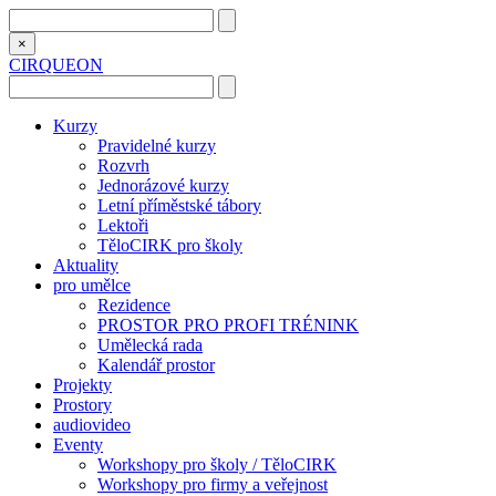
×
CIRQUEON
Kurzy
Pravidelné kurzy
Rozvrh
Jednorázové kurzy
Letní příměstské tábory
Lektoři
TěloCIRK pro školy
Aktuality
pro umělce
Rezidence
PROSTOR PRO PROFI TRÉNINK
Umělecká rada
Kalendář prostor
Projekty
Prostory
audiovideo
Eventy
Workshopy pro školy / TěloCIRK
Workshopy pro firmy a veřejnost