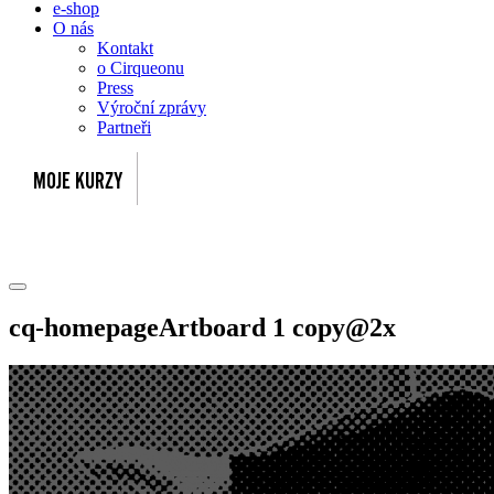
e-shop
O nás
Kontakt
o Cirqueonu
Press
Výroční zprávy
Partneři
cq-homepageArtboard 1 copy@2x