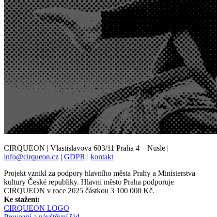
CIRQUEON | Vlastislavova 603/11 Praha 4 – Nusle |
info@cirqueon.cz
|
GDPR
|
kontakt
Projekt vznikl za podpory hlavního města Prahy a Ministerstva
kultury České republiky. Hlavní město Praha podporuje
CIRQUEON v roce 2025 částkou 3 100 000 Kč.
Ke stažení:
CIRQUEON LOGO
Provozní a návštěvní řád