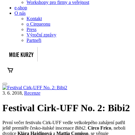
Workshopy pro firmy a veřejnost
e-shop
O nás
Kontakt
o Cirqueonu
Press
Výroční zprávy
Partneři
3. 6. 2018,
Recenze
Festival Cirk-UFF No. 2: Bibi2
První večer festivalu Cirk-UFF vedle velkolepého zahájení patřil
ještě premiéře česko-italské inscenace
Bibi2
.
Circo Frico
, neboli
dvojice
Klára Hajdinová
a
Mattia Comisso
, se věnuje