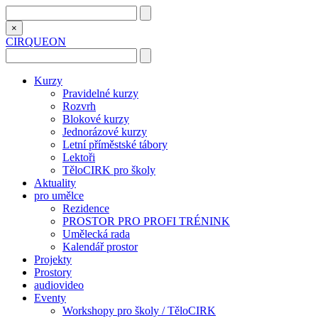
×
CIRQUEON
Kurzy
Pravidelné kurzy
Rozvrh
Blokové kurzy
Jednorázové kurzy
Letní příměstské tábory
Lektoři
TěloCIRK pro školy
Aktuality
pro umělce
Rezidence
PROSTOR PRO PROFI TRÉNINK
Umělecká rada
Kalendář prostor
Projekty
Prostory
audiovideo
Eventy
Workshopy pro školy / TěloCIRK