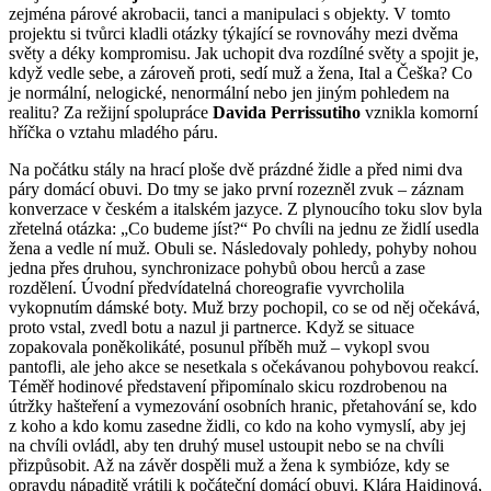
zejména párové akrobacii, tanci a manipulaci s objekty. V tomto
projektu si tvůrci kladli otázky týkající se rovnováhy mezi dvěma
světy a déky kompromisu. Jak uchopit dva rozdílné světy a spojit je,
když vedle sebe, a zároveň proti, sedí muž a žena, Ital a Češka? Co
je normální, nelogické, nenormální nebo jen jiným pohledem na
realitu? Za režijní spolupráce
Davida Perrissutiho
vznikla komorní
hříčka o vztahu mladého páru.
Na počátku stály na hrací ploše dvě prázdné židle a před nimi dva
páry domácí obuvi. Do tmy se jako první rozezněl zvuk – záznam
konverzace v českém a italském jazyce. Z plynoucího toku slov byla
zřetelná otázka: „Co budeme jíst?“ Po chvíli na jednu ze židlí usedla
žena a vedle ní muž. Obuli se. Následovaly pohledy, pohyby nohou
jedna přes druhou, synchronizace pohybů obou herců a zase
rozdělení. Úvodní předvídatelná choreografie vyvrcholila
vykopnutím dámské boty. Muž brzy pochopil, co se od něj očekává,
proto vstal, zvedl botu a nazul ji partnerce. Když se situace
zopakovala poněkolikáté, posunul příběh muž – vykopl svou
pantofli, ale jeho akce se nesetkala s očekávanou pohybovou reakcí.
Téměř hodinové představení připomínalo skicu rozdrobenou na
útržky hašteření a vymezování osobních hranic, přetahování se, kdo
z koho a kdo komu zasedne židli, co kdo na koho vymyslí, aby jej
na chvíli ovládl, aby ten druhý musel ustoupit nebo se na chvíli
přizpůsobit. Až na závěr dospěli muž a žena k symbióze, kdy se
opravdu nápaditě vrátili k počáteční domácí obuvi. Klára Hajdinová,