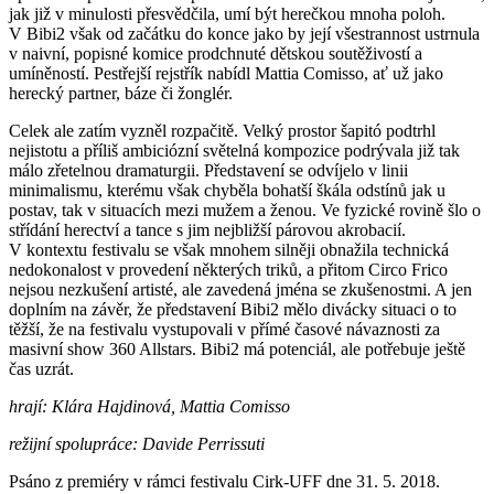
jak již v minulosti přesvědčila, umí být herečkou mnoha poloh.
V Bibi2 však od začátku do konce jako by její všestrannost ustrnula
v naivní, popisné komice prodchnuté dětskou soutěživostí a
umíněností. Pestřejší rejstřík nabídl Mattia Comisso, ať už jako
herecký partner, báze či žonglér.
Celek ale zatím vyzněl rozpačitě. Velký prostor šapitó podtrhl
nejistotu a příliš ambiciózní světelná kompozice podrývala již tak
málo zřetelnou dramaturgii. Představení se odvíjelo v linii
minimalismu, kterému však chyběla bohatší škála odstínů jak u
postav, tak v situacích mezi mužem a ženou. Ve fyzické rovině šlo o
střídání herectví a tance s jim nejbližší párovou akrobacií.
V kontextu festivalu se však mnohem silněji obnažila technická
nedokonalost v provedení některých triků, a přitom Circo Frico
nejsou nezkušení artisté, ale zavedená jména se zkušenostmi. A jen
doplním na závěr, že představení Bibi2 mělo divácky situaci o to
těžší, že na festivalu vystupovali v přímé časové návaznosti za
masivní show 360 Allstars. Bibi2 má potenciál, ale potřebuje ještě
čas uzrát.
hrají: Klára Hajdinová, Mattia Comisso
režijní spolupráce: Davide Perrissuti
Psáno z premiéry v rámci festivalu Cirk-UFF dne 31. 5. 2018.