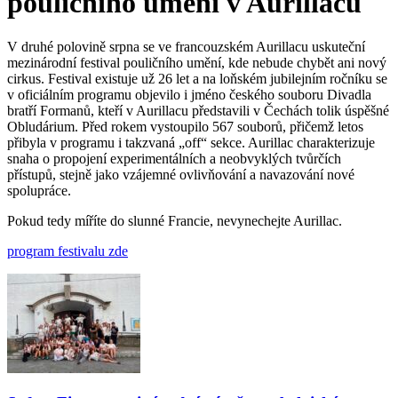
pouličního umění v Aurillacu
V druhé polovině srpna se ve francouzském Aurillacu uskuteční
mezinárodní festival pouličního umění, kde nebude chybět ani nový
cirkus. Festival existuje už 26 let a na loňském jubilejním ročníku se
v oficiálním programu objevilo i jméno českého souboru Divadla
bratří Formanů, kteří v Aurillacu představili v Čechách tolik úspěšné
Obludárium. Před rokem vystoupilo 567 souborů, přičemž letos
přibyla v programu i takzvaná „off“ sekce. Aurillac charakterizuje
snaha o propojení experimentálních a neobvyklých tvůrčích
přístupů, stejně jako vzájemné ovlivňování a navazování nové
spolupráce.
Pokud tedy míříte do slunné Francie, nevynechejte Aurillac.
program festivalu zde