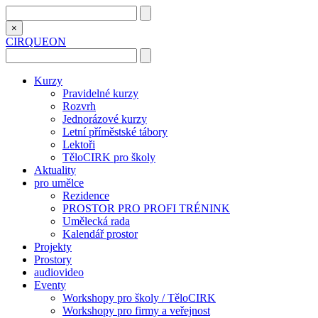
×
CIRQUEON
Kurzy
Pravidelné kurzy
Rozvrh
Jednorázové kurzy
Letní příměstské tábory
Lektoři
TěloCIRK pro školy
Aktuality
pro umělce
Rezidence
PROSTOR PRO PROFI TRÉNINK
Umělecká rada
Kalendář prostor
Projekty
Prostory
audiovideo
Eventy
Workshopy pro školy / TěloCIRK
Workshopy pro firmy a veřejnost