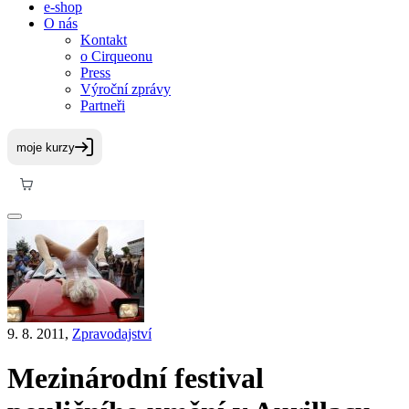
e-shop
O nás
Kontakt
o Cirqueonu
Press
Výroční zprávy
Partneři
9. 8. 2011,
Zpravodajství
Mezinárodní festival