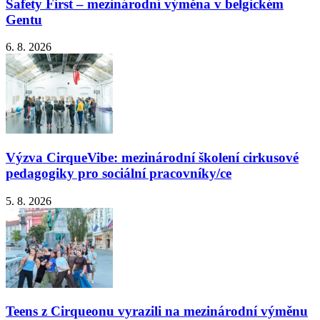
Safety First – mezinárodní výměna v belgickém
Gentu
6. 8. 2026
Výzva CirqueVibe: mezinárodní školení cirkusové
pedagogiky pro sociální pracovníky/ce
5. 8. 2026
Teens z Cirqueonu vyrazili na mezinárodní výměnu