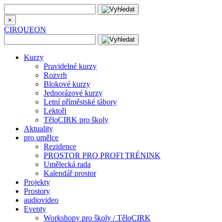
×
CIRQUEON
Kurzy
Pravidelné kurzy
Rozvrh
Blokové kurzy
Jednorázové kurzy
Letní příměstské tábory
Lektoři
TěloCIRK pro školy
Aktuality
pro umělce
Rezidence
PROSTOR PRO PROFI TRÉNINK
Umělecká rada
Kalendář prostor
Projekty
Prostory
audiovideo
Eventy
Workshopy pro školy / TěloCIRK