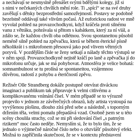
a nechávají se nesmyslně přenášet svými bdělými kolegy, již si
s nimi v nečekaných chvílích mění role. Ti „spící“ se na své druhy
zavěšují s dětsky bezprostřední samozřejmostí. Postavy se podobně
bezelstně oddávají také vlivům počasí. Až euforickou radost ve mně
vyvolal pohled na provazochodkyni, když kráčela proti silnému
vanu z větráku, pohrávala si přitom s kabátkem, který za ní vlál, a
zdálo se, že každou chvíli oba odlétnou. Svou spontaneitou působil
neméně silně pohled na zpěvačku, která se během éterické písně
několikrát i s mikrofonem přesouvá jako pod vlivem větrných
poryvů. V pozdějším čísle se ženy setkají a nálady těchto výstupů se
v něm spojí. Provazochodkyně nejistě kráčí po laně a zpěvačka jí do
mikrofonu určuje, jak se má pohybovat. Atmosféra je velice bohatá:
somnambulnost se tu prolíná se spontaneitou, vzájemnou
důvěrou, radostí z pohybu a éteričností zpěvu.
Režisér Olle Strandberg dokáže postupně otevírat diváckou
imaginaci a publikum tak připravuje k velmi citlivému a
komplikovanému vnímání čísel. V mém případě se to výrazně
projevilo v jednom ze závěrečných obrazů, kdy artista vystoupá na
vyvýšenou plošinu, dlouho zírá před sebe a následně, s toporným
držením těla, velmi pomalu přepadává vzad. Osobně jsem se u této
scény choulila strachy, což se mi při sledování čísel „s patrným
rizikem“ moc často neděje. Nemyslím si, že to bylo tím, že se
jednalo o výjimečně náročné číslo nebo o obzvlášť působivý efekt.
Možná to zapříčinila skutečnost, že se v kontextu představení