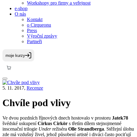
Workshopy pro firmy a veřejnost
e-shop
O nás
Kontakt
o Cirqueonu
Press
Výroční zprávy
Partneři
5. 11. 2017,
Recenze
Chvíle pod vlivy
Ve dvou pozdních říjnových dnech hostovalo v prostoru
Jatek78
švédské uskupení
Cirkus Cirkör
s třetím dílem stejnojmenné
inscenační trilogie
Under
režiséra
Olle Strandberga
. Stěžejní úlohu
zde má vzdušný živel, jehož působení artisté i diváci často pociťují