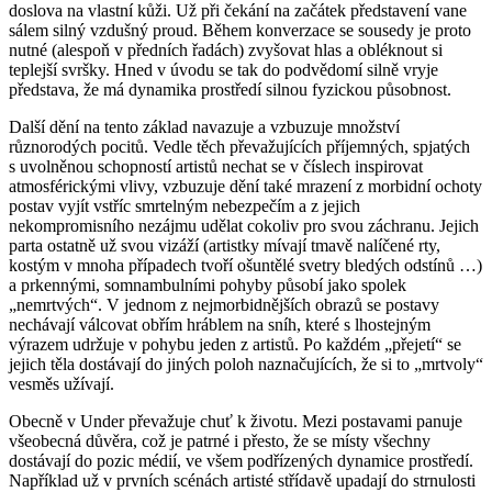
doslova na vlastní kůži. Už při čekání na začátek představení vane
sálem silný vzdušný proud. Během konverzace se sousedy je proto
nutné (alespoň v předních řadách) zvyšovat hlas a obléknout si
teplejší svršky. Hned v úvodu se tak do podvědomí silně vryje
představa, že má dynamika prostředí silnou fyzickou působnost.
Další dění na tento základ navazuje a vzbuzuje množství
různorodých pocitů. Vedle těch převažujících příjemných, spjatých
s uvolněnou schopností artistů nechat se v číslech inspirovat
atmosférickými vlivy, vzbuzuje dění také mrazení z morbidní ochoty
postav vyjít vstříc smrtelným nebezpečím a z jejich
nekompromisního nezájmu udělat cokoliv pro svou záchranu. Jejich
parta ostatně už svou vizáží (artistky mívají tmavě nalíčené rty,
kostým v mnoha případech tvoří ošuntělé svetry bledých odstínů …)
a prkennými, somnambulními pohyby působí jako spolek
„nemrtvých“. V jednom z nejmorbidnějších obrazů se postavy
nechávají válcovat obřím hráblem na sníh, které s lhostejným
výrazem udržuje v pohybu jeden z artistů. Po každém „přejetí“ se
jejich těla dostávají do jiných poloh naznačujících, že si to „mrtvoly“
vesměs užívají.
Obecně v Under převažuje chuť k životu. Mezi postavami panuje
všeobecná důvěra, což je patrné i přesto, že se místy všechny
dostávají do pozic médií, ve všem podřízených dynamice prostředí.
Například už v prvních scénách artisté střídavě upadají do strnulosti