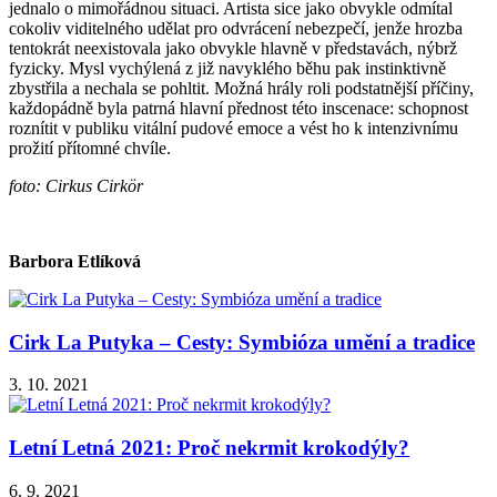
jednalo o mimořádnou situaci. Artista sice jako obvykle odmítal
cokoliv viditelného udělat pro odvrácení nebezpečí, jenže hrozba
tentokrát neexistovala jako obvykle hlavně v představách, nýbrž
fyzicky. Mysl vychýlená z již navyklého běhu pak instinktivně
zbystřila a nechala se pohltit. Možná hrály roli podstatnější příčiny,
každopádně byla patrná hlavní přednost této inscenace: schopnost
roznítit v publiku vitální pudové emoce a vést ho k intenzivnímu
prožití přítomné chvíle.
foto: Cirkus Cirkör
Barbora Etlíková
Cirk La Putyka – Cesty: Symbióza umění a tradice
3. 10. 2021
Letní Letná 2021: Proč nekrmit krokodýly?
6. 9. 2021