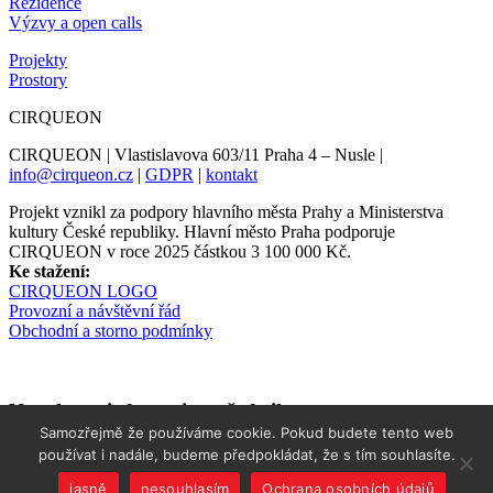
Rezidence
Výzvy a open calls
Projekty
Prostory
CIRQUEON
CIRQUEON | Vlastislavova 603/11 Praha 4 – Nusle |
info@cirqueon.cz
|
GDPR
|
kontakt
Projekt vznikl za podpory hlavního města Prahy a Ministerstva
kultury České republiky. Hlavní město Praha podporuje
CIRQUEON v roce 2025 částkou 3 100 000 Kč.
Ke stažení:
CIRQUEON LOGO
Provozní a návštěvní řád
Obchodní a storno podmínky
Newsletter informuje s předstihem
Samozřejmě že používáme cookie. Pokud budete tento web
používat i nadále, budeme předpokládat, že s tím souhlasíte.
jasně
nesouhlasím
Ochrana osobních údajů