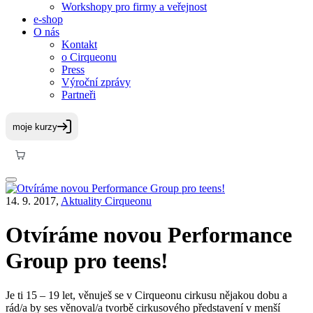
Workshopy pro firmy a veřejnost
e-shop
O nás
Kontakt
o Cirqueonu
Press
Výroční zprávy
Partneři
14. 9. 2017,
Aktuality Cirqueonu
Otvíráme novou Performance
Group pro teens!
Je ti 15 – 19 let, věnuješ se v Cirqueonu cirkusu nějakou dobu a
rád/a by ses věnoval/a tvorbě cirkusového představení v menší