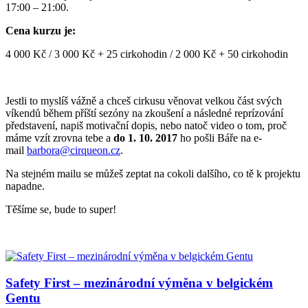
17:00 – 21:00.
Cena kurzu je:
4 000 Kč / 3 000 Kč + 25 cirkohodin / 2 000 Kč + 50 cirkohodin
Jestli to myslíš vážně a chceš cirkusu věnovat velkou část svých
víkendů během příští sezóny na zkoušení a následné reprízování
představení, napiš motivační dopis, nebo natoč video o tom, proč
máme vzít zrovna tebe a
do 1. 10. 2017
ho pošli Báře na e-
mail
barbora@cirqueon.cz
.
Na stejném mailu se můžeš zeptat na cokoli dalšího, co tě k projektu
napadne.
Těšíme se, bude to super!
Safety First – mezinárodní výměna v belgickém
Gentu