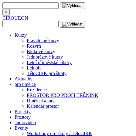
×
CIRQUEON
Kurzy
Pravidelné kurzy
Rozvrh
Blokové kurzy
Jednorázové kurzy
Letní příměstské tábory
Lektoři
TěloCIRK pro školy
Aktuality
pro umělce
Rezidence
PROSTOR PRO PROFI TRÉNINK
Umělecká rada
Kalendář prostor
Projekty
Prostory
audiovideo
Eventy
Workshopy pro školy / TěloCIRK