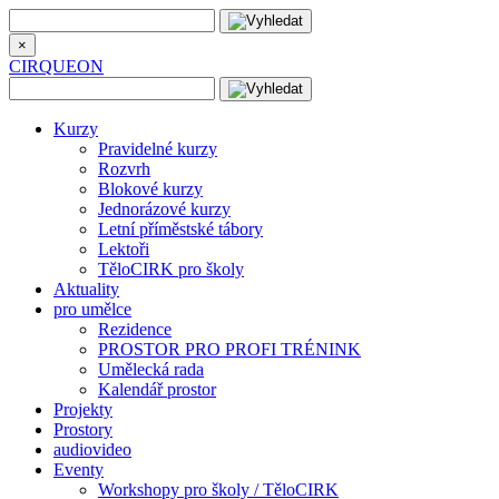
×
CIRQUEON
Kurzy
Pravidelné kurzy
Rozvrh
Blokové kurzy
Jednorázové kurzy
Letní příměstské tábory
Lektoři
TěloCIRK pro školy
Aktuality
pro umělce
Rezidence
PROSTOR PRO PROFI TRÉNINK
Umělecká rada
Kalendář prostor
Projekty
Prostory
audiovideo
Eventy
Workshopy pro školy / TěloCIRK