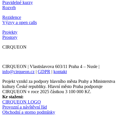
Pravidelné kurzy
Rozvrh
Rezidence
Výzvy a open calls
Projekty
Prostory
CIRQUEON
CIRQUEON | Vlastislavova 603/11 Praha 4 – Nusle |
info@cirqueon.cz
|
GDPR
|
kontakt
Projekt vznikl za podpory hlavního města Prahy a Ministerstva
kultury České republiky. Hlavní město Praha podporuje
CIRQUEON v roce 2025 částkou 3 100 000 Kč.
Ke stažení:
CIRQUEON LOGO
Provozní a návštěvní řád
Obchodní a storno podmínky