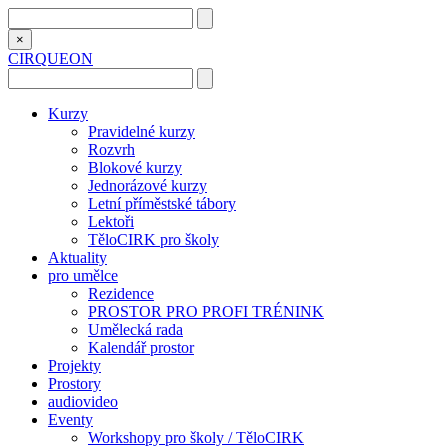
×
CIRQUEON
Kurzy
Pravidelné kurzy
Rozvrh
Blokové kurzy
Jednorázové kurzy
Letní příměstské tábory
Lektoři
TěloCIRK pro školy
Aktuality
pro umělce
Rezidence
PROSTOR PRO PROFI TRÉNINK
Umělecká rada
Kalendář prostor
Projekty
Prostory
audiovideo
Eventy
Workshopy pro školy / TěloCIRK