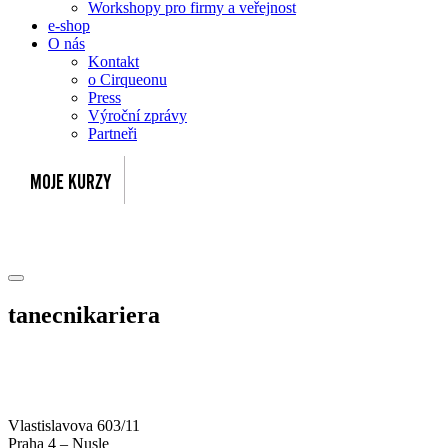
Workshopy pro firmy a veřejnost
e-shop
O nás
Kontakt
o Cirqueonu
Press
Výroční zprávy
Partneři
tanecnikariera
Vlastislavova 603/11
Praha 4 – Nusle