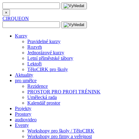
×
CIRQUEON
Kurzy
Pravidelné kurzy
Rozvrh
Jednorázové kurzy
Letní příměstské tábory
Lektoři
TěloCIRK pro školy
Aktuality
pro umělce
Rezidence
PROSTOR PRO PROFI TRÉNINK
Umělecká rada
Kalendář prostor
Projekty
Prostory
audiovideo
Eventy
Workshopy pro školy / TěloCIRK
Workshopy pro firmy a veřejnost