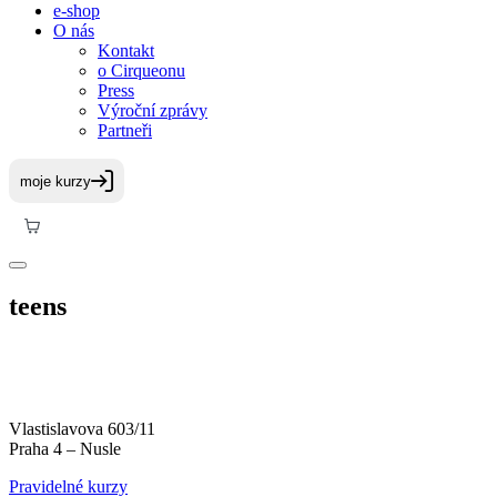
e-shop
O nás
Kontakt
o Cirqueonu
Press
Výroční zprávy
Partneři
teens
Vlastislavova 603/11
Praha 4 – Nusle
Pravidelné kurzy