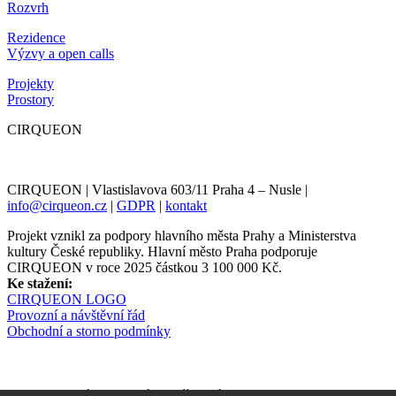
Rozvrh
Rezidence
Výzvy a open calls
Projekty
Prostory
CIRQUEON
CIRQUEON | Vlastislavova 603/11 Praha 4 – Nusle |
info@cirqueon.cz
|
GDPR
|
kontakt
Projekt vznikl za podpory hlavního města Prahy a Ministerstva
kultury České republiky. Hlavní město Praha podporuje
CIRQUEON v roce 2025 částkou 3 100 000 Kč.
Ke stažení:
CIRQUEON LOGO
Provozní a návštěvní řád
Obchodní a storno podmínky
Newsletter informuje s předstihem