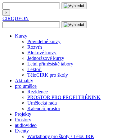
×
CIRQUEON
Kurzy
Pravidelné kurzy
Rozvrh
Blokové kurzy
Jednorázové kurzy
Letní příměstské tábory
Lektoři
TěloCIRK pro školy
Aktuality
pro umělce
Rezidence
PROSTOR PRO PROFI TRÉNINK
Umělecká rada
Kalendář prostor
Projekty
Prostory
audiovideo
Eventy
Workshopy pro školy / TěloCIRK