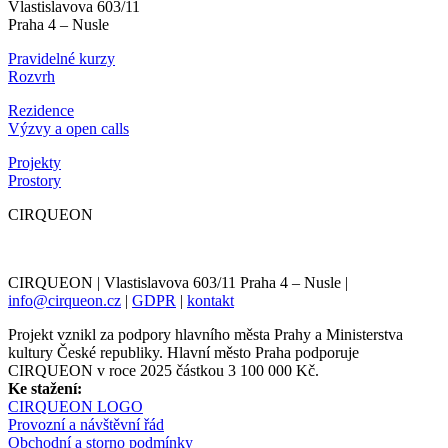
Vlastislavova 603/11
Praha 4 – Nusle
Pravidelné kurzy
Rozvrh
Rezidence
Výzvy a open calls
Projekty
Prostory
CIRQUEON
CIRQUEON | Vlastislavova 603/11 Praha 4 – Nusle |
info@cirqueon.cz
|
GDPR
|
kontakt
Projekt vznikl za podpory hlavního města Prahy a Ministerstva
kultury České republiky. Hlavní město Praha podporuje
CIRQUEON v roce 2025 částkou 3 100 000 Kč.
Ke stažení:
CIRQUEON LOGO
Provozní a návštěvní řád
Obchodní a storno podmínky