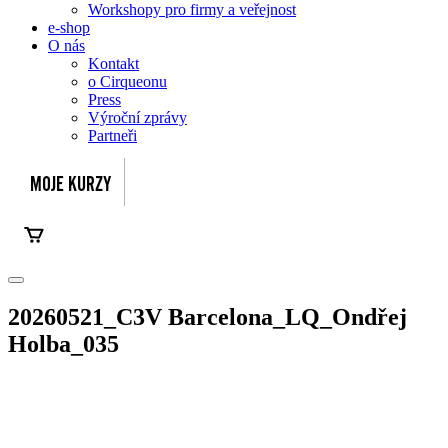
Workshopy pro firmy a veřejnost
e-shop
O nás
Kontakt
o Cirqueonu
Press
Výroční zprávy
Partneři
20260521_C3V Barcelona_LQ_Ondřej
Holba_035