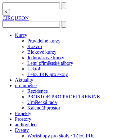
×
CIRQUEON
Kurzy
Pravidelné kurzy
Rozvrh
Blokové kurzy
Jednorázové kurzy
Letní příměstské tábory
Lektoři
TěloCIRK pro školy
Aktuality
pro umělce
Rezidence
PROSTOR PRO PROFI TRÉNINK
Umělecká rada
Kalendář prostor
Projekty
Prostory
audiovideo
Eventy
Workshopy pro školy / TěloCIRK