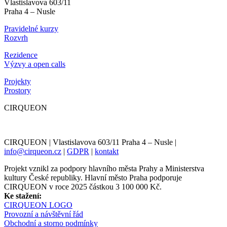
Vlastislavova 603/11
Praha 4 – Nusle
Pravidelné kurzy
Rozvrh
Rezidence
Výzvy a open calls
Projekty
Prostory
CIRQUEON
CIRQUEON | Vlastislavova 603/11 Praha 4 – Nusle |
info@cirqueon.cz
|
GDPR
|
kontakt
Projekt vznikl za podpory hlavního města Prahy a Ministerstva
kultury České republiky. Hlavní město Praha podporuje
CIRQUEON v roce 2025 částkou 3 100 000 Kč.
Ke stažení:
CIRQUEON LOGO
Provozní a návštěvní řád
Obchodní a storno podmínky