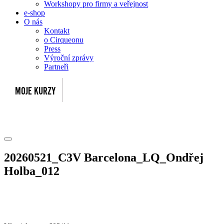
Workshopy pro firmy a veřejnost
e-shop
O nás
Kontakt
o Cirqueonu
Press
Výroční zprávy
Partneři
20260521_C3V Barcelona_LQ_Ondřej
Holba_012