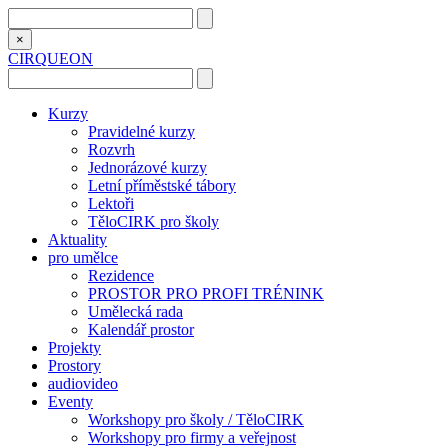
×
CIRQUEON
Kurzy
Pravidelné kurzy
Rozvrh
Jednorázové kurzy
Letní příměstské tábory
Lektoři
TěloCIRK pro školy
Aktuality
pro umělce
Rezidence
PROSTOR PRO PROFI TRÉNINK
Umělecká rada
Kalendář prostor
Projekty
Prostory
audiovideo
Eventy
Workshopy pro školy / TěloCIRK
Workshopy pro firmy a veřejnost