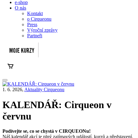
e-shop
O nás
Kontakt
o Cirqueonu
Press
Výroční zprávy
Partneři
1. 6. 2026,
Aktuality Cirqueonu
KALENDÁŘ: Cirqueon v
červnu
Podívejte se, co se chystá v CIRQUEONu!
Náš kalendář akcí je plný zajímavých událostí, kurzů a představení,