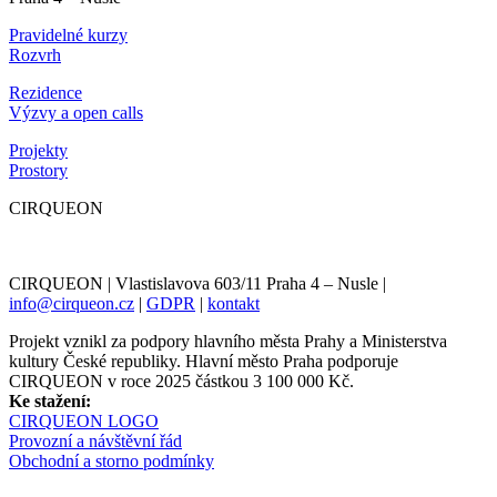
Pravidelné kurzy
Rozvrh
Rezidence
Výzvy a open calls
Projekty
Prostory
CIRQUEON
CIRQUEON | Vlastislavova 603/11 Praha 4 – Nusle |
info@cirqueon.cz
|
GDPR
|
kontakt
Projekt vznikl za podpory hlavního města Prahy a Ministerstva
kultury České republiky. Hlavní město Praha podporuje
CIRQUEON v roce 2025 částkou 3 100 000 Kč.
Ke stažení:
CIRQUEON LOGO
Provozní a návštěvní řád
Obchodní a storno podmínky