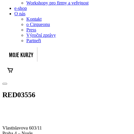
Workshopy pro firmy a veřejnost
e-shop
O nás
Kontakt
o Cirqueonu
Press
Výroční zprávy
Partneři
RED03556
Vlastislavova 603/11
Praha 4 – Nusle