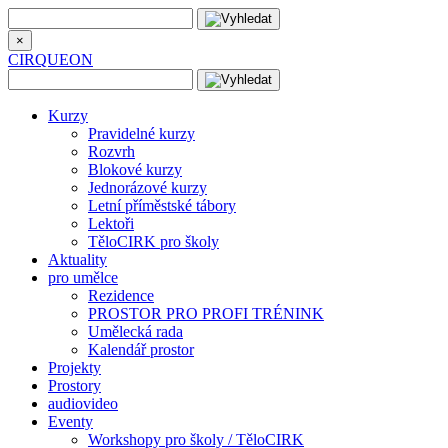
×
CIRQUEON
Kurzy
Pravidelné kurzy
Rozvrh
Blokové kurzy
Jednorázové kurzy
Letní příměstské tábory
Lektoři
TěloCIRK pro školy
Aktuality
pro umělce
Rezidence
PROSTOR PRO PROFI TRÉNINK
Umělecká rada
Kalendář prostor
Projekty
Prostory
audiovideo
Eventy
Workshopy pro školy / TěloCIRK