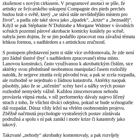
zkušenost s novým cirkusem. V programové anotaci se píše, že
artistky ze švýcarského uskupení Compagnie des pieds perchés
budou hrát o světě, který „se stává stále nevlídnějším místem pro
život“, a padla zde také slova jako „úpadek“, „krize“ a „beznaděj“.
Když se pak Stéphanie N’Duhirahe a Morgane Widmer v úvodních
scénách pozemní párové akrobacie komicky kutálely po scéně,
nabyla jsem dojmu, že se jim podařilo zpracovat ona závažná témata
lehkou formou, s nadhledem a s artistickou zručností.
S postupem představení jsem si stále více uvědomovala, že zde není
pro žádné tísnivé (byť s nadhledem zpracované) téma místo.
Lanovou konstrukci, často využívanou k akrobatickým číslům, sice
aktérky svou předstíraně neobratnou manipulací časem rozložily
natolik, že nejprve ztratila svůj původní tvar, a pak se zcela rozpadla,
ale rozhodně se nejednalo o žádnou katastrofu. Aktérky naopak
působily, jako že se „ničením“ scény baví a nářky svých postav
rozhodně nemyslely vážně. Každou zinscenovanou nehodu
provázela vtipná etuda, v níž performerky dávaly najevo líčený
strach z toho, že všichni diváci odejdou, pokud se bude scénografie
dál rozpadat. Důraz vždy ležel na vřelém osobnostním projevu.
Zběžně načrtnutá psychologie vystrašených postav zůstávala
podružná a spolu s ní pak zanikl i motiv krize či katastrofy jako
takový.
Takzvané „nehody“ akrobatky komentovaly, a pak rozvíjely