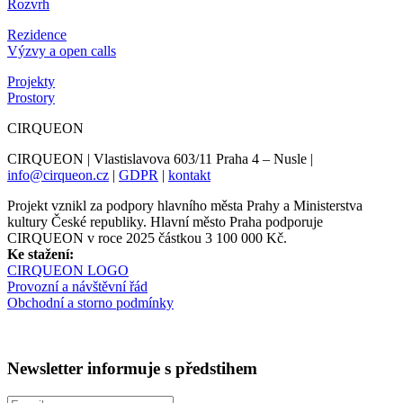
Rozvrh
Rezidence
Výzvy a open calls
Projekty
Prostory
CIRQUEON
CIRQUEON | Vlastislavova 603/11 Praha 4 – Nusle |
info@cirqueon.cz
|
GDPR
|
kontakt
Projekt vznikl za podpory hlavního města Prahy a Ministerstva
kultury České republiky. Hlavní město Praha podporuje
CIRQUEON v roce 2025 částkou 3 100 000 Kč.
Ke stažení:
CIRQUEON LOGO
Provozní a návštěvní řád
Obchodní a storno podmínky
Newsletter informuje s předstihem