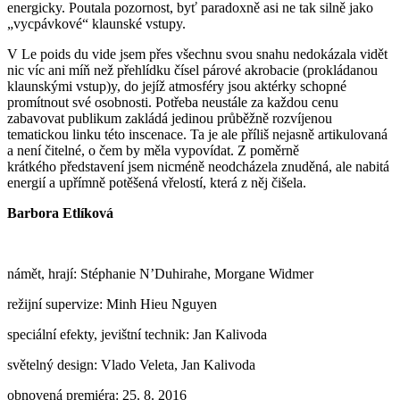
energicky. Poutala pozornost, byť paradoxně asi ne tak silně jako
„vycpávkové“ klaunské vstupy.
V Le poids du vide jsem přes všechnu svou snahu nedokázala vidět
nic víc ani míň než přehlídku čísel párové akrobacie (prokládanou
klaunskými vstup)y, do jejíž atmosféry jsou aktérky schopné
promítnout své osobnosti. Potřeba neustále za každou cenu
zabavovat publikum zakládá jedinou průběžně rozvíjenou
tematickou linku této inscenace. Ta je ale příliš nejasně artikulovaná
a není čitelné, o čem by měla vypovídat. Z poměrně
krátkého představení jsem nicméně neodcházela znuděná, ale nabitá
energií a upřímně potěšená vřelostí, která z něj čišela.
Barbora Etlíková
námět, hrají: Stéphanie N’Duhirahe, Morgane Widmer
režijní supervize: Minh Hieu Nguyen
speciální efekty, jevištní technik: Jan Kalivoda
světelný design: Vlado Veleta, Jan Kalivoda
obnovená premiéra: 25. 8. 2016