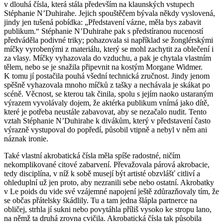
v dlouhá čísla, která stála především na klaunských vstupech
Stéphanie N’Duhirahe. Jejich spouštěčem bývala někdy vyslovená,
jindy jen tušená pobídka: „Představení vázne, měla bys zabavit
publikum.“ Stéphanie N’Duhirahe pak s předstíranou nuceností
předváděla podivné triky; pohazovala si například se žonglérskými
míčky vyrobenými z materiálu, který se mohl zachytit za oblečení i
za vlasy. Míčky vyhazovala do vzduchu, a pak je chytala vlastním
tělem, nebo se je snažila připevnit na kostým Morgane Widmer.
K tomu jí postačila pouhá všední technická zručnost. Jindy jenom
spěšně vyhazovala mnoho míčků z tašky a nechávala je skákat po
scéně. Věcnost, se kterou tak činila, spolu s jejím naoko ustaraným
výrazem vyvolávaly dojem, že aktérka publikum vnímá jako dítě,
které je potřeba neustále zabavovat, aby se nezačalo nudit. Tento
vztah Stéphanie N’Duhirahe k divákům, který v představení často
výrazně vystupoval do popředí, působil vtipně a nebyl v něm ani
náznak ironie.
Také vlastní akrobatická čísla měla spíše radostné, ničím
nekomplikované citové zabarvení. Převažovala párová akrobacie,
tedy disciplína, v níž k sobě musejí být artisté obzvlášť citliví a
ohleduplní už jen proto, aby nezranili sebe nebo ostatní. Akrobatky
v Le poids du vide své vzájemné napojení ještě zdůrazňovaly tím, že
se občas přátelsky škádlily. Tu a tam jedna šlápla partnerce na
obličej, strhla jí sukni nebo povytáhla příliš vysoko ke stropu lano,
na němž ta druhá zrovna cvičila. Akrobatická čísla tak působila