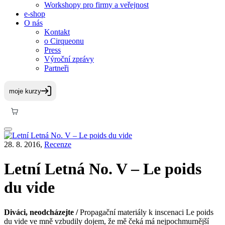
Workshopy pro firmy a veřejnost
e-shop
O nás
Kontakt
o Cirqueonu
Press
Výroční zprávy
Partneři
28. 8. 2016,
Recenze
Letní Letná No. V – Le poids
du vide
Diváci, neodcházejte /
Propagační materiály k inscenaci Le poids
du vide ve mně vzbudily dojem, že mě čeká má nejpochmurnější