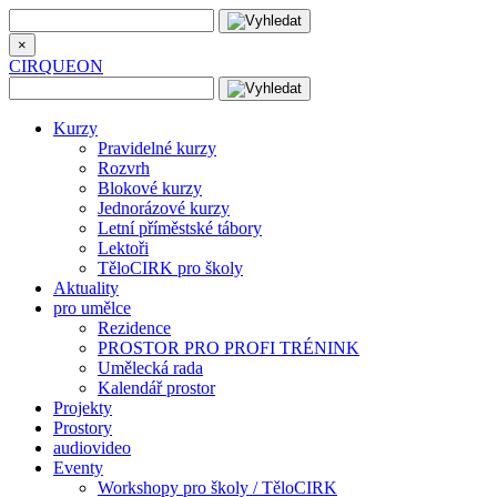
×
CIRQUEON
Kurzy
Pravidelné kurzy
Rozvrh
Blokové kurzy
Jednorázové kurzy
Letní příměstské tábory
Lektoři
TěloCIRK pro školy
Aktuality
pro umělce
Rezidence
PROSTOR PRO PROFI TRÉNINK
Umělecká rada
Kalendář prostor
Projekty
Prostory
audiovideo
Eventy
Workshopy pro školy / TěloCIRK