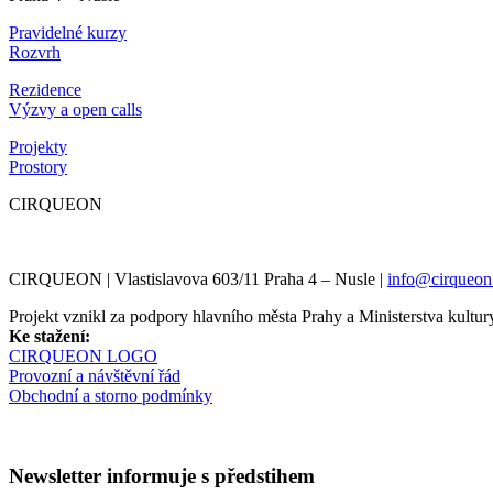
Pravidelné kurzy
Rozvrh
Rezidence
Výzvy a open calls
Projekty
Prostory
CIRQUEON
CIRQUEON | Vlastislavova 603/11 Praha 4 – Nusle |
info@cirqueon
Projekt vznikl za podpory hlavního města Prahy a Ministerstva kul
Ke stažení:
CIRQUEON LOGO
Provozní a návštěvní řád
Obchodní a storno podmínky
Newsletter informuje s předstihem