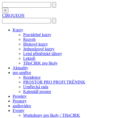
×
CIRQUEON
Kurzy
Pravidelné kurzy
Rozvrh
Blokové kurzy
Jednorázové kurzy
Letní příměstské tábory
Lektoři
TěloCIRK pro školy
Aktuality
pro umělce
Rezidence
PROSTOR PRO PROFI TRÉNINK
Umělecká rada
Kalendář prostor
Projekty
Prostory
audiovideo
Eventy
Workshopy pro školy / TěloCIRK