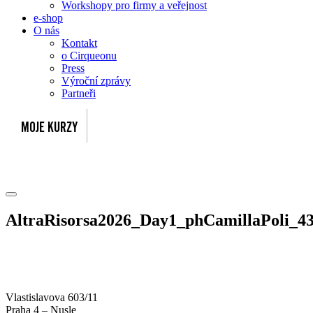
Workshopy pro firmy a veřejnost
e-shop
O nás
Kontakt
o Cirqueonu
Press
Výroční zprávy
Partneři
AltraRisorsa2026_Day1_phCamillaPoli_4
Vlastislavova 603/11
Praha 4 – Nusle