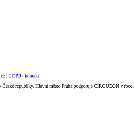
.cz
|
GDPR
|
kontakt
tury České republiky. Hlavní město Praha podporuje CIRQUEON v roce