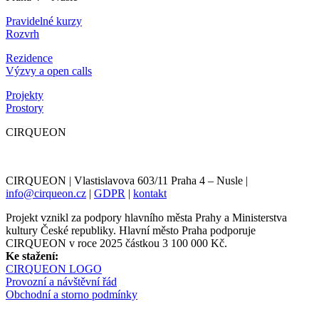
Pravidelné kurzy
Rozvrh
Rezidence
Výzvy a open calls
Projekty
Prostory
CIRQUEON
CIRQUEON | Vlastislavova 603/11 Praha 4 – Nusle |
info@cirqueon.cz
|
GDPR
|
kontakt
Projekt vznikl za podpory hlavního města Prahy a Ministerstva
kultury České republiky. Hlavní město Praha podporuje
CIRQUEON v roce 2025 částkou 3 100 000 Kč.
Ke stažení:
CIRQUEON LOGO
Provozní a návštěvní řád
Obchodní a storno podmínky