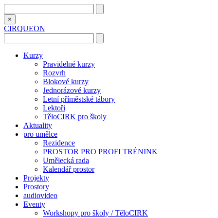
×
CIRQUEON
Kurzy
Pravidelné kurzy
Rozvrh
Blokové kurzy
Jednorázové kurzy
Letní příměstské tábory
Lektoři
TěloCIRK pro školy
Aktuality
pro umělce
Rezidence
PROSTOR PRO PROFI TRÉNINK
Umělecká rada
Kalendář prostor
Projekty
Prostory
audiovideo
Eventy
Workshopy pro školy / TěloCIRK