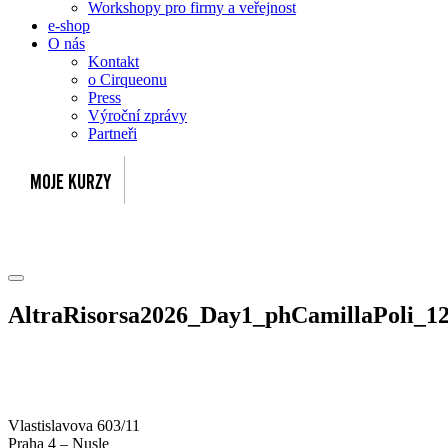
Workshopy pro firmy a veřejnost
e-shop
O nás
Kontakt
o Cirqueonu
Press
Výroční zprávy
Partneři
AltraRisorsa2026_Day1_phCamillaPoli_1
Vlastislavova 603/11
Praha 4 – Nusle