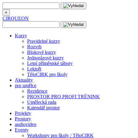
×
CIRQUEON
Kurzy
Pravidelné kurzy
Rozvrh
Blokové kurzy
Jednorázové kurzy
Letní příměstské tábory
Lektoři
TěloCIRK pro školy
Aktuality
pro umělce
Rezidence
PROSTOR PRO PROFI TRÉNINK
Umělecká rada
Kalendář prostor
Projekty
Prostory
audiovideo
Eventy
Workshopy pro školy / TěloCIRK