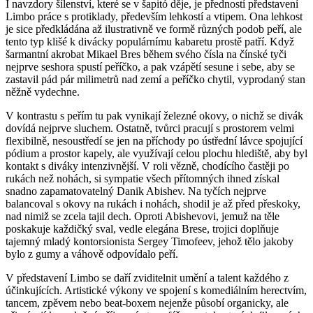
I navzdory šílenství, které se v šapitó děje, je předností představení
Limbo práce s protiklady, především lehkostí a vtipem. Ona lehkost
je sice předkládána až ilustrativně ve formě různých podob peří, ale
tento typ klišé k divácky populárnímu kabaretu prostě patří. Když
šarmantní akrobat Mikael Bres během svého čísla na čínské tyči
nejprve seshora spustí peříčko, a pak vzápětí sesune i sebe, aby se
zastavil pád pár milimetrů nad zemí a peříčko chytil, vyprodaný stan
něžně vydechne.
V kontrastu s peřím tu pak vynikají železné okovy, o nichž se divák
dovídá nejprve sluchem. Ostatně, tvůrci pracují s prostorem velmi
flexibilně, nesoustředí se jen na příchody po ústřední lávce spojující
pódium a prostor kapely, ale využívají celou plochu hlediště, aby byl
kontakt s diváky intenzivnější. V roli vězně, chodícího častěji po
rukách než nohách, si sympatie všech přítomných ihned získal
snadno zapamatovatelný Danik Abishev. Na tyčích nejprve
balancoval s okovy na rukách i nohách, shodil je až před přeskoky,
nad nimiž se zcela tajil dech. Oproti Abishevovi, jemuž na těle
poskakuje každičký sval, vedle elegána Brese, trojici doplňuje
tajemný mladý kontorsionista Sergey Timofeev, jehož tělo jakoby
bylo z gumy a váhově odpovídalo peří.
V představení Limbo se daří zviditelnit umění a talent každého z
účinkujících. Artistické výkony ve spojení s komediálním herectvím,
tancem, zpěvem nebo beat-boxem nejenže působí organicky, ale