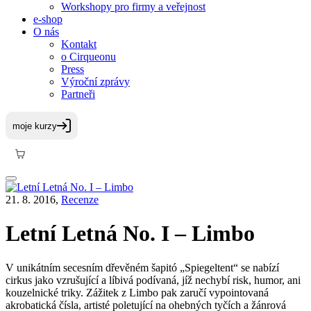
Workshopy pro firmy a veřejnost
e-shop
O nás
Kontakt
o Cirqueonu
Press
Výroční zprávy
Partneři
21. 8. 2016,
Recenze
Letní Letná No. I – Limbo
V unikátním secesním dřevěném šapitó „Spiegeltent“ se nabízí
cirkus jako vzrušující a líbivá podívaná, jíž nechybí risk, humor, ani
kouzelnické triky. Zážitek z Limbo pak zaručí vypointovaná
akrobatická čísla, artisté poletující na ohebných tyčích a žánrová