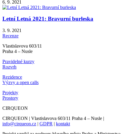
6. 9. 2021
Letní Letná 2021: Bravurní burleska
3. 9. 2021
Recenze
Vlastislavova 603/11
Praha 4 – Nusle
Pravidelné kurzy
Rozvrh
Rezidence
Výzvy a open calls
Projekty
Prostory
CIRQUEON
CIRQUEON | Vlastislavova 603/11 Praha 4 – Nusle |
info@cirqueon.cz
|
GDPR
|
kontakt
Projekt vznikl za podpory hlavního města Prahy a Ministerstva