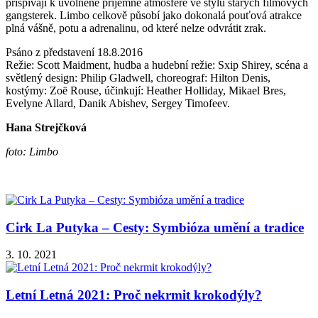
přispívají k uvolněné příjemné atmosféře ve stylu starých filmových
gangsterek. Limbo celkově působí jako dokonalá pouťová atrakce
plná vášně, potu a adrenalinu, od které nelze odvrátit zrak.
Psáno z představení 18.8.2016
Režie: Scott Maidment, hudba a hudební režie: Sxip Shirey, scéna a
světlený design: Philip Gladwell, choreograf: Hilton Denis,
kostýmy: Zoë Rouse, účinkují: Heather Holliday, Mikael Bres,
Evelyne Allard, Danik Abishev, Sergey Timofeev.
Hana Strejčková
foto: Limbo
Cirk La Putyka – Cesty: Symbióza umění a tradice
3. 10. 2021
Letní Letná 2021: Proč nekrmit krokodýly?