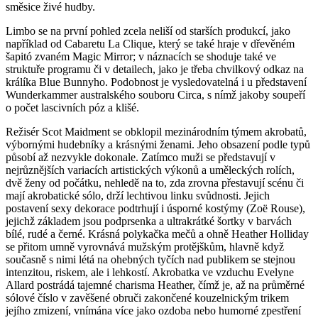
směsice živé hudby.
Limbo se na první pohled zcela neliší od starších produkcí, jako
například od Cabaretu La Clique, který se také hraje v dřevěném
šapitó zvaném Magic Mirror; v náznacích se shoduje také ve
struktuře programu či v detailech, jako je třeba chvilkový odkaz na
králíka Blue Bunnyho. Podobnost je vysledovatelná i u představení
Wunderkammer australského souboru Circa, s nímž jakoby soupeří
o počet lascivních póz a klišé.
Režisér Scot Maidment se obklopil mezinárodním týmem akrobatů,
výbornými hudebníky a krásnými ženami. Jeho obsazení podle typů
působí až nezvykle dokonale. Zatímco muži se představují v
nejrůznějších variacích artistických výkonů a uměleckých rolích,
dvě ženy od počátku, nehledě na to, zda zrovna přestavují scénu či
mají akrobatické sólo, drží lechtivou linku svůdnosti. Jejich
postavení sexy dekorace podtrhují i úsporné kostýmy (Zoë Rouse),
jejichž základem jsou podprsenka a ultrakrátké šortky v barvách
bílé, rudé a černé. Krásná polykačka mečů a ohně Heather Holliday
se přitom umně vyrovnává mužským protějškům, hlavně když
současně s nimi létá na ohebných tyčích nad publikem se stejnou
intenzitou, riskem, ale i lehkostí. Akrobatka ve vzduchu Evelyne
Allard postrádá tajemné charisma Heather, čímž je, až na průměrné
sólové číslo v zavěšené obruči zakončené kouzelnickým trikem
jejího zmizení, vnímána více jako ozdoba nebo humorné zpestření