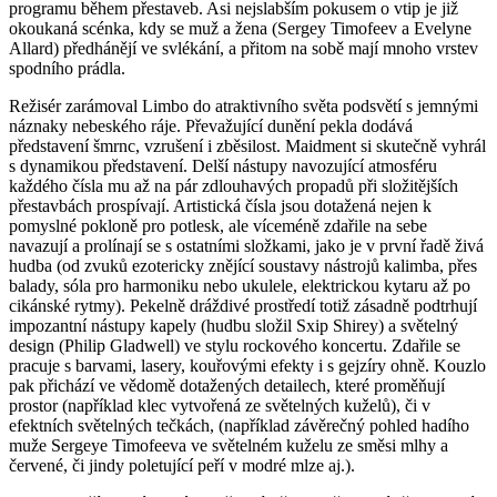
programu během přestaveb. Asi nejslabším pokusem o vtip je již
okoukaná scénka, kdy se muž a žena (Sergey Timofeev a Evelyne
Allard) předhánějí ve svlékání, a přitom na sobě mají mnoho vrstev
spodního prádla.
Režisér zarámoval Limbo do atraktivního světa podsvětí s jemnými
náznaky nebeského ráje. Převažující dunění pekla dodává
představení šmrnc, vzrušení i zběsilost. Maidment si skutečně vyhrál
s dynamikou představení. Delší nástupy navozující atmosféru
každého čísla mu až na pár zdlouhavých propadů při složitějších
přestavbách prospívají. Artistická čísla jsou dotažená nejen k
pomyslné pokloně pro potlesk, ale víceméně zdařile na sebe
navazují a prolínají se s ostatními složkami, jako je v první řadě živá
hudba (od zvuků ezotericky znějící soustavy nástrojů kalimba, přes
balady, sóla pro harmoniku nebo ukulele, elektrickou kytaru až po
cikánské rytmy). Pekelně dráždivé prostředí totiž zásadně podtrhují
impozantní nástupy kapely (hudbu složil Sxip Shirey) a světelný
design (Philip Gladwell) ve stylu rockového koncertu. Zdařile se
pracuje s barvami, lasery, kouřovými efekty i s gejzíry ohně. Kouzlo
pak přichází ve vědomě dotažených detailech, které proměňují
prostor (například klec vytvořená ze světelných kuželů), či v
efektních světelných tečkách, (například závěrečný pohled hadího
muže Sergeye Timofeeva ve světelném kuželu ze směsi mlhy a
červené, či jindy poletující peří v modré mlze aj.).