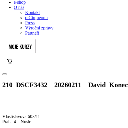
e-shop
O nás
Kontakt
o Cirqueonu
Press
Výroční zprávy
Partneři
210_DSCF3432__20260211__David_Konec
Vlastislavova 603/11
Praha 4 – Nusle