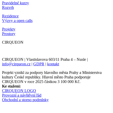
Pravidelné kurzy
Rozvrh
Rezidence
Výzvy a open calls
Projekty
Prostory
CIRQUEON
CIRQUEON | Vlastislavova 603/11 Praha 4 – Nusle |
info@cirqueon.cz
|
GDPR
|
kontakt
Projekt vznikl za podpory hlavního města Prahy a Ministerstva
kultury České republiky. Hlavní město Praha podporuje
CIRQUEON v roce 2025 částkou 3 100 000 Kč.
Ke stažení:
CIRQUEON LOGO
Provozní a návštěvní řád
Obchodní a storno podmínky