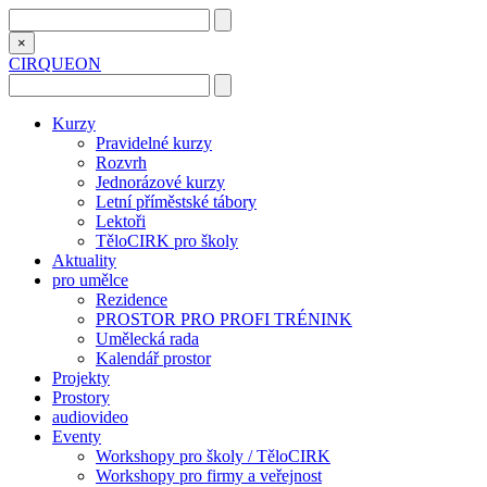
×
CIRQUEON
Kurzy
Pravidelné kurzy
Rozvrh
Jednorázové kurzy
Letní příměstské tábory
Lektoři
TěloCIRK pro školy
Aktuality
pro umělce
Rezidence
PROSTOR PRO PROFI TRÉNINK
Umělecká rada
Kalendář prostor
Projekty
Prostory
audiovideo
Eventy
Workshopy pro školy / TěloCIRK
Workshopy pro firmy a veřejnost