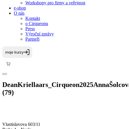
Workshopy pro firmy a veřejnost
e-shop
O nás
Kontakt
o Cirqueonu
Press
Výroční zprávy
Partneři
DeanKriellaars_Cirqueon2025AnnaŠolcov
(79)
Vlastislavova 603/11