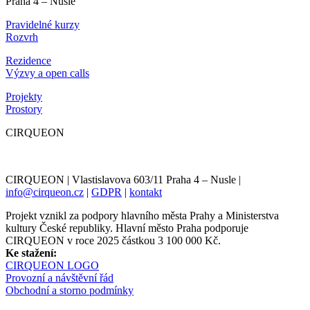
Praha 4 – Nusle
Pravidelné kurzy
Rozvrh
Rezidence
Výzvy a open calls
Projekty
Prostory
CIRQUEON
CIRQUEON | Vlastislavova 603/11 Praha 4 – Nusle |
info@cirqueon.cz
|
GDPR
|
kontakt
Projekt vznikl za podpory hlavního města Prahy a Ministerstva
kultury České republiky. Hlavní město Praha podporuje
CIRQUEON v roce 2025 částkou 3 100 000 Kč.
Ke stažení:
CIRQUEON LOGO
Provozní a návštěvní řád
Obchodní a storno podmínky