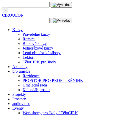
×
CIRQUEON
Kurzy
Pravidelné kurzy
Rozvrh
Blokové kurzy
Jednorázové kurzy
Letní příměstské tábory
Lektoři
TěloCIRK pro školy
Aktuality
pro umělce
Rezidence
PROSTOR PRO PROFI TRÉNINK
Umělecká rada
Kalendář prostor
Projekty
Prostory
audiovideo
Eventy
Workshopy pro školy / TěloCIRK