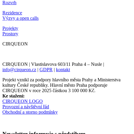
Rozvrh
Rezidence
Výzvy a open calls
Projekty
Prostory
CIRQUEON
CIRQUEON | Vlastislavova 603/11 Praha 4 – Nusle |
info@cirqueon.cz
|
GDPR
|
kontakt
Projekt vznikl za podpory hlavního města Prahy a Ministerstva
kultury České republiky. Hlavní město Praha podporuje
CIRQUEON v roce 2025 částkou 3 100 000 Kč.
Ke stažení:
CIRQUEON LOGO
Provozní a návštěvní řád
Obchodní a storno podmínky
Newsletter informuje s předstihem