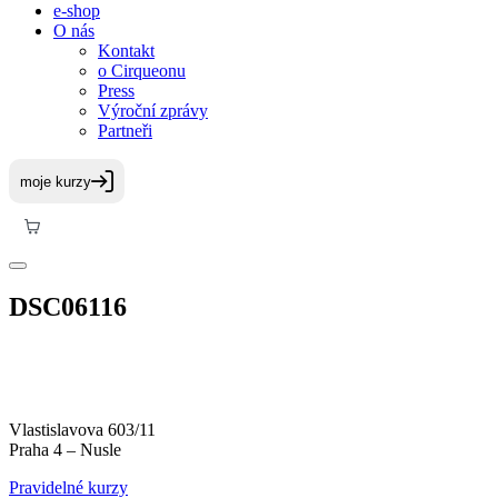
e-shop
O nás
Kontakt
o Cirqueonu
Press
Výroční zprávy
Partneři
DSC06116
Vlastislavova 603/11
Praha 4 – Nusle
Pravidelné kurzy