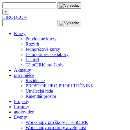
×
CIRQUEON
Kurzy
Pravidelné kurzy
Rozvrh
Jednorázové kurzy
Letní příměstské tábory
Lektoři
TěloCIRK pro školy
Aktuality
pro umělce
Rezidence
PROSTOR PRO PROFI TRÉNINK
Umělecká rada
Kalendář prostor
Projekty
Prostory
audiovideo
Eventy
Workshopy pro školy / TěloCIRK
Workshopy pro firmy a veřejnost