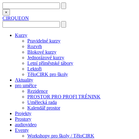
×
CIRQUEON
Kurzy
Pravidelné kurzy
Rozvrh
Blokové kurzy
Jednorázové kurzy
Letní příměstské tábory
Lektoři
TěloCIRK pro školy
Aktuality
pro umělce
Rezidence
PROSTOR PRO PROFI TRÉNINK
Umělecká rada
Kalendář prostor
Projekty
Prostory
audiovideo
Eventy
Workshopy pro školy / TěloCIRK