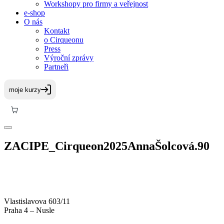
Workshopy pro firmy a veřejnost
e-shop
O nás
Kontakt
o Cirqueonu
Press
Výroční zprávy
Partneři
ZACIPE_Cirqueon2025AnnaŠolcová.90
Vlastislavova 603/11
Praha 4 – Nusle