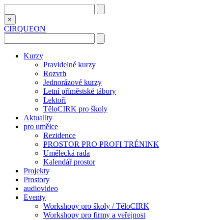
×
CIRQUEON
Kurzy
Pravidelné kurzy
Rozvrh
Jednorázové kurzy
Letní příměstské tábory
Lektoři
TěloCIRK pro školy
Aktuality
pro umělce
Rezidence
PROSTOR PRO PROFI TRÉNINK
Umělecká rada
Kalendář prostor
Projekty
Prostory
audiovideo
Eventy
Workshopy pro školy / TěloCIRK
Workshopy pro firmy a veřejnost