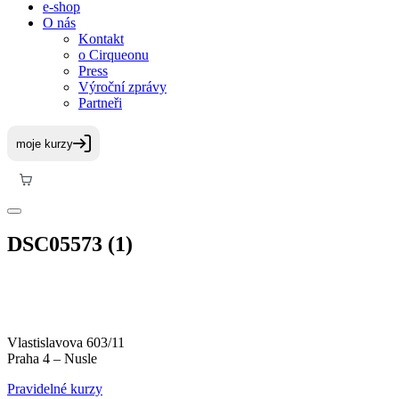
e-shop
O nás
Kontakt
o Cirqueonu
Press
Výroční zprávy
Partneři
DSC05573 (1)
Vlastislavova 603/11
Praha 4 – Nusle
Pravidelné kurzy