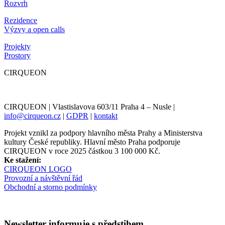
Rozvrh
Rezidence
Výzvy a open calls
Projekty
Prostory
CIRQUEON
CIRQUEON | Vlastislavova 603/11 Praha 4 – Nusle |
info@cirqueon.cz
|
GDPR
|
kontakt
Projekt vznikl za podpory hlavního města Prahy a Ministerstva
kultury České republiky. Hlavní město Praha podporuje
CIRQUEON v roce 2025 částkou 3 100 000 Kč.
Ke stažení:
CIRQUEON LOGO
Provozní a návštěvní řád
Obchodní a storno podmínky
Newsletter informuje s předstihem