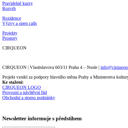
Pravidelné kurzy
Rozvrh
Rezidence
Výzvy a open calls
Projekty
Prostory
CIRQUEON
CIRQUEON | Vlastislavova 603/11 Praha 4 – Nusle |
info@cirqueon
Projekt vznikl za podpory hlavního města Prahy a Ministerstva kul
Ke stažení:
CIRQUEON LOGO
Provozní a návštěvní řád
Obchodní a storno podmínky
Newsletter informuje s předstihem