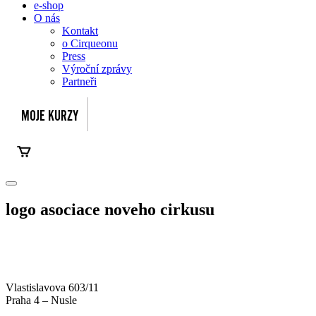
e-shop
O nás
Kontakt
o Cirqueonu
Press
Výroční zprávy
Partneři
logo asociace noveho cirkusu
Vlastislavova 603/11
Praha 4 – Nusle