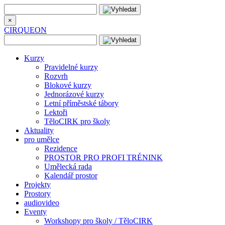
×
CIRQUEON
Kurzy
Pravidelné kurzy
Rozvrh
Blokové kurzy
Jednorázové kurzy
Letní příměstské tábory
Lektoři
TěloCIRK pro školy
Aktuality
pro umělce
Rezidence
PROSTOR PRO PROFI TRÉNINK
Umělecká rada
Kalendář prostor
Projekty
Prostory
audiovideo
Eventy
Workshopy pro školy / TěloCIRK