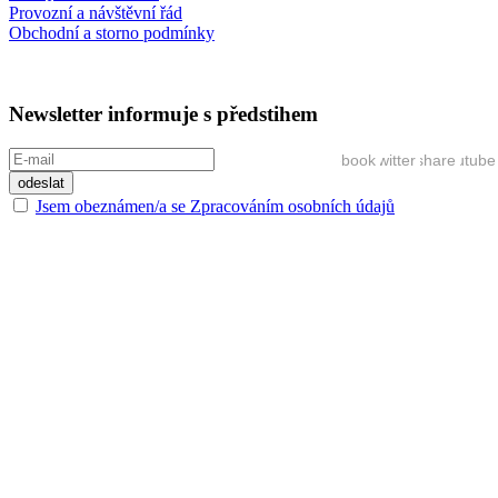
Provozní a návštěvní řád
Obchodní a storno podmínky
Newsletter informuje s předstihem
Share on google_plusone_share
Share on facebook
Share on twitter
Share on youtube
Jsem obeznámen/a se Zpracováním osobních údajů