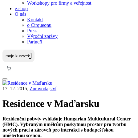
Workshopy pro firmy a veřejnost
e-shop
O nás
Kontakt
o Cirqueonu
Press
Výroční zprávy
Partneři
17. 12. 2015,
Zpravodajství
Residence v Maďarsku
Rezidenční pobyty vyhlašuje Hungarian Multicultural Center
(HMC). Vybraným umělcům poskytnou prostor pro tvorbu
nových prací a zároveň pro interakci s budapešťskou
uměleckou scénou.