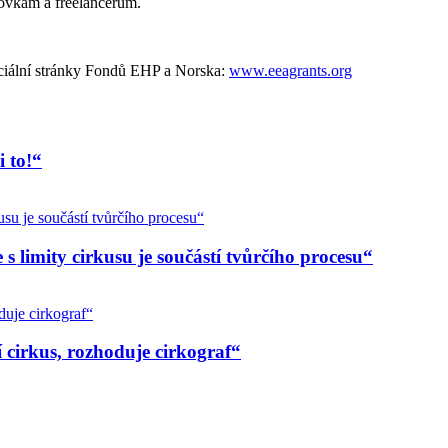
ovkám a freelancerům.
ciální stránky Fondů EHP a Norska:
www.eeagrants.org
i to!“
 limity cirkusu je součástí tvůrčího procesu“
cirkus, rozhoduje cirkograf“