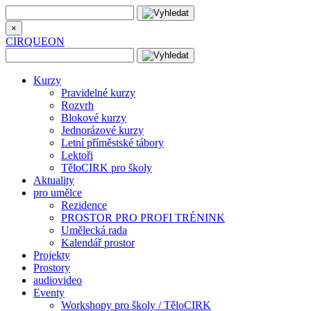
×
CIRQUEON
Kurzy
Pravidelné kurzy
Rozvrh
Blokové kurzy
Jednorázové kurzy
Letní příměstské tábory
Lektoři
TěloCIRK pro školy
Aktuality
pro umělce
Rezidence
PROSTOR PRO PROFI TRÉNINK
Umělecká rada
Kalendář prostor
Projekty
Prostory
audiovideo
Eventy
Workshopy pro školy / TěloCIRK