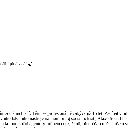
ofil úplně stačí 🙂
m sociálních sítí. Těmi se profesionálně zabývá již 15 let. Začínal v m
ního lokálního nástroje na monitoring sociálních sítí, Ataxo Social Insi
omunikační agentury Influencer.cz, školí, přednáší a občas píše o so