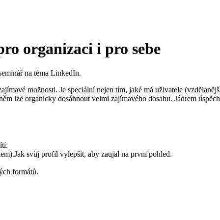
ro organizaci i pro sebe
 seminář na téma LinkedIn.
jímavé možnosti. Je speciální nejen tím, jaké má uživatele (vzdělanější, 
 něm lze organicky dosáhnout velmi zajímavého dosahu. Jádrem úspěchu
tí.
m).Jak svůj profil vylepšit, aby zaujal na první pohled.
ných formátů.