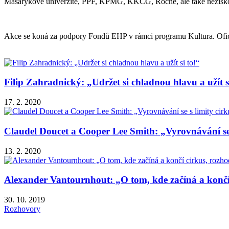
Masarykově univerzitě, PPF, KPMG, KKCG, Roche, ale také nezisk
Akce se koná za podpory Fondů EHP v rámci programu Kultura. Ofi
Filip Zahradnický: „Udržet si chladnou hlavu a užít s
17. 2. 2020
Claudel Doucet a Cooper Lee Smith: „Vyrovnávání se s
13. 2. 2020
Alexander Vantournhout: „O tom, kde začíná a končí 
30. 10. 2019
Rozhovory