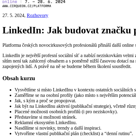
27. 5. 2024,
Rozhovory
LinkedIn: Jak budovat značku p
Platforma českých novocirkusových profesionálů přináší další online
LinkedIn je největší profesní sociální síť a nabízí neziskovkám velmi za
sítím není tak zahlcený obsahem a s poměrně nižší časovou dotací na
zapojených lidí. A právě na ně se budeme během školení soustředit.
Obsah kurzu
Vysvětlíme si místo LinkedInu v kontextu ostatních sociálních sí
Zaměříme se na osobní profily (jako místo s největším potenciále
Jak, s kým a proč se propojovat.
Jak být na LinkedInu aktivní (publikační strategie), včetně růz
Placené možnosti osobních profilů (i pro neziskovky).
Představíme si možnosti stránek.
Reklamní ekosystém LinkedInu.
Nasdílíme si novinky, trendy a další inspiraci.
Vytvoříme vlastní publikační plán (checklist) a “denní rutinu”.