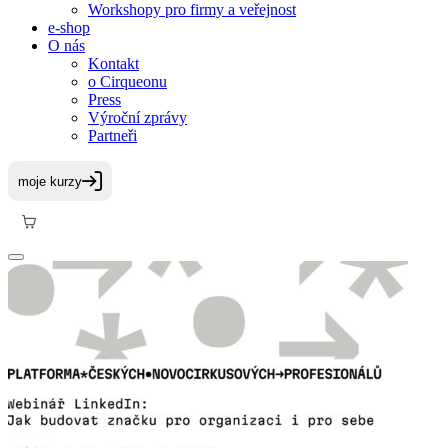
Workshopy pro firmy a veřejnost
e-shop
O nás
Kontakt
o Cirqueonu
Press
Výroční zprávy
Partneři