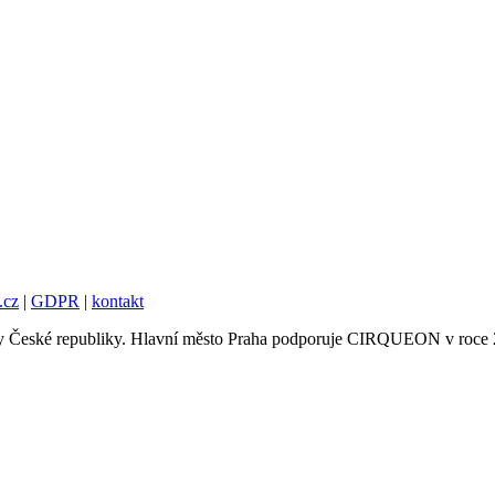
.cz
|
GDPR
|
kontakt
tury České republiky. Hlavní město Praha podporuje CIRQUEON v roce